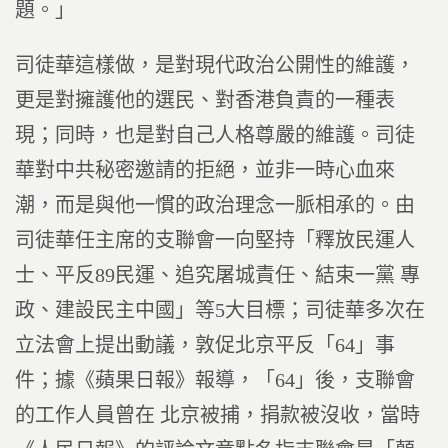
題。」
司徒華這樣做，是對現代政治公開性的維護，
更是對擁護他的選民、對香港負責的一種表
現；同時，也是對自己人格尊嚴的維護。司徒
華對中共秘密邀請的拒絕，並非一時心血來
潮，而是與他一慣的政治理念一脈相承的。由
司徒華任主席的支聯會一向堅持「釋放民運人
士、平反89民運、追究屠城責任、結束一黨 專
政、建設民主中國」等5大目標；司徒華多次在
立法會上提出動議，敦促北京平反「64」事
件；據《蘋果日報》報導，「64」後，支聯會
的工作人員曾在 北京被捕，捐款被沒收，當時