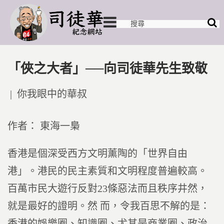
「俠之大者」──向司徒華先生致敬
Posted
你我眼中的華叔
in
作者： 東海一梟
香港是個深受西方文明薰陶的「世界自由
港」。港民的民主素質和文明程度普遍較高。
百萬市民大遊行反對23條惡法而且秩序井然，
就是最好的證明。然 而，令我百思不解的是：
香港的娛樂圈、知識圈、尤其是商業圈、政治