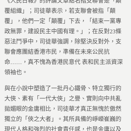
《人民日報》的評論文章點名指支聯會是「顛
覆組織」；司徒華表示，若支聯會被指「顛
覆」，他們一定「顛覆」下去，「結束一黨專
政無罪，建設民主中國有理。」；在反對23條
惡法鬥爭中，司徒華強調，除堅決反對外，支
聯會應團結香港市民，準備在未來公民抗
命……，真不愧為香港民意代 表和民主派資深
領袖也。
與在小說中塑造了一批丹心鐵骨、特立獨行的
大俠、素有「一代大俠」之譽、實則向中共亂
拋媚眼的金庸相比，司徒華才真正無愧於傲然
獨立的「俠之大者」。其所具備的崢嶸崔巍的
現代人格和強烈的社會責任感，也是金庸以及