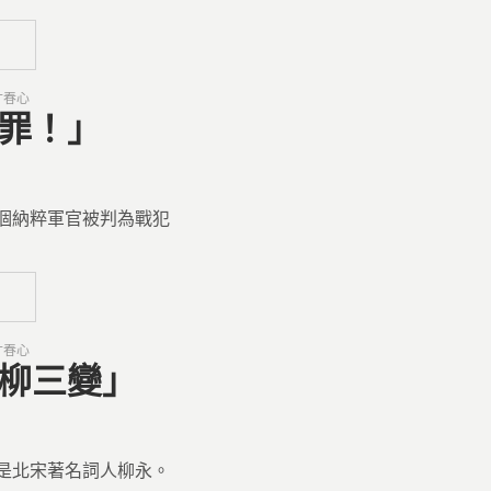
寸春心
無罪！」
個納粹軍官被判為戰犯
寸春心
詞柳三變」
是北宋著名詞人柳永。