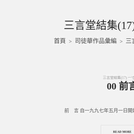
三言堂結集(17
首頁
司徒華作品彙編
三
>
>
Posted
三言堂結集(17) 一
in
00 前
前 言 自一九九七年五月一日開
READ MORE