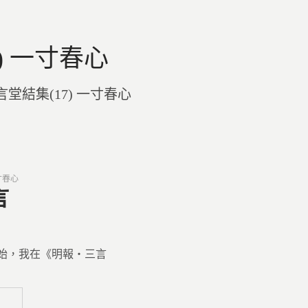
) 一寸春心
言堂結集(17) 一寸春心
寸春心
言
始，我在《明報‧三言