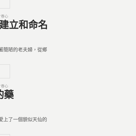
寸春心
的建立和命名
著簡陋的老夫婦，從鄉
寸春心
的藥
愛上了一個貌似天仙的