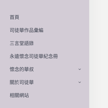
首頁
司徒華作品彙編
三言堂語錄
永遠懷念司徒華紀念冊
懷念的華叔
關於司徒華
相關網站