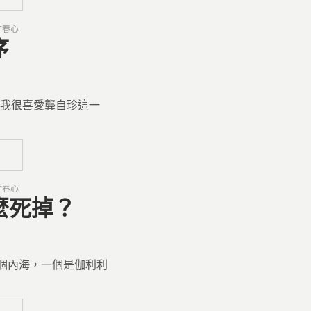
寸春心
序
 我很喜愛龔自珍這一
寸春心
甚麼死掉？
個內海，一個是伽利利