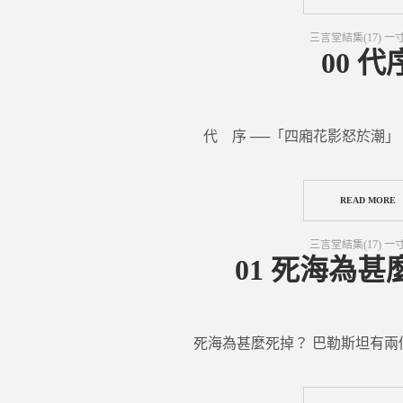
Posted
三言堂結集(17) 一
in
00 代
代 序 ──「四廂花影怒於潮」
READ MORE
Posted
三言堂結集(17) 一
in
01 死海為
死海為甚麼死掉？ 巴勒斯坦有兩