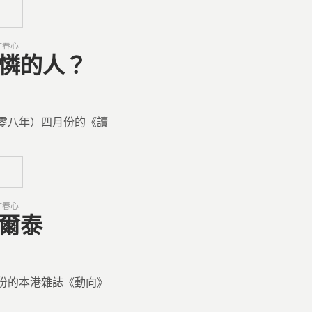
寸春心
可憐的人？
零八年）四月份的《讀
寸春心
高爾泰
份的本港雜誌《動向》