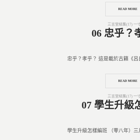
READ MORE
Posted
三言堂結集(17) 一
in
06 忠乎？
忠乎？孝乎？ 這是載於古籍《呂
READ MORE
Posted
三言堂結集(17) 一
in
07 學生升
學生升級怎樣編班 （零八年）三