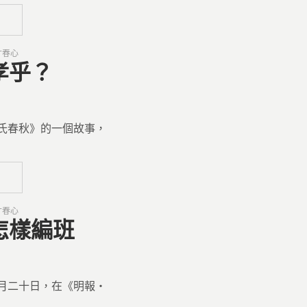
寸春心
孝乎？
氏春秋》的一個故事，
寸春心
級怎樣編班
月二十日，在《明報‧