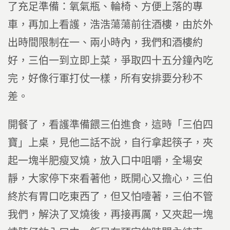
了充足準備：氧氣瓶、輪椅、方便上落的專
車，再加上看護，浩浩蕩蕩前往酒樓，由於外
出時間限制在一、兩小時內，我們和酒樓約
好，三伯一到立即上菜，爭取四十五分鐘內吃
完，好像行軍打仗一樣，所有安排要分秒不
差。
開餐了，看護準備餵三伯進食，這時「三伯四
寶」上桌，見他二話不說，自行拿起筷子，夾
起一塊半肥瘦叉燒，放入口中咀嚼，全場安
靜，大家停下來看著他，既開心又擔心，三伯
終於有胃口吃東西了，但又怕噎著，三伯不管
我們，解決了叉燒後，再接再厲，又夾起一塊