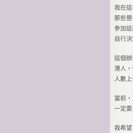
我在這
那些曾
參加這
自行決
這個辦
港人。
人數上
當前，
一定要
我希望