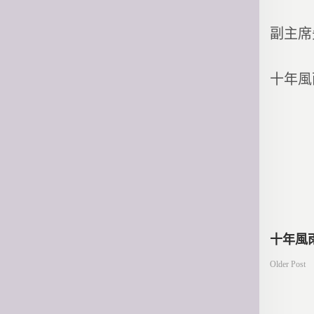
副主席
十年風
文
十年風
Older Post
章