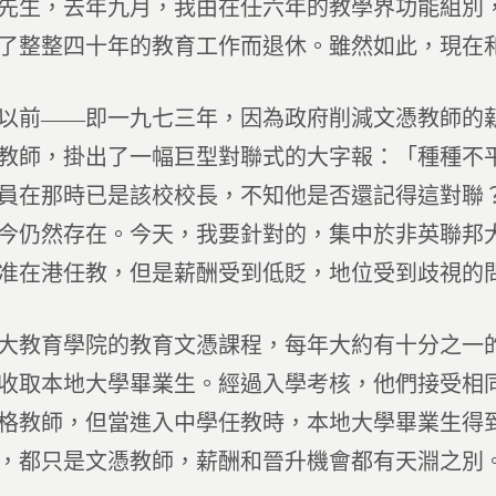
先生，去年九月，我由在任六年的教學界功能組別
了整整四十年的教育工作而退休。雖然如此，現在
以前——即一九七三年，因為政府削減文憑教師的
教師，掛出了一幅巨型對聯式的大字報：「種種不
員在那時已是該校校長，不知他是否還記得這對聯
今仍然存在。今天，我要針對的，集中於非英聯邦
准在港任教，但是薪酬受到低貶，地位受到歧視的
大教育學院的教育文憑課程，每年大約有十分之一
收取本地大學畢業生。經過入學考核，他們接受相
格教師，但當進入中學任教時，本地大學畢業生得
，都只是文憑教師，薪酬和晉升機會都有天淵之別