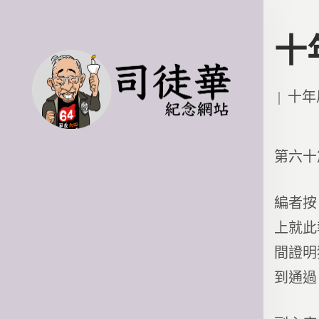
十
Poste
十年
in
第六十
編者按
上就此
間證明
到通過