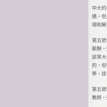
中大的
遇。但
視和解
第五號
薪酬。
該等大
的。但
學，技
第五號
教師，