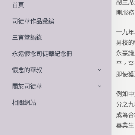
副主席
首頁
開服務
司徒華作品彙編
十九年
三言堂語錄
男校的
永豪議
永遠懷念司徒華紀念冊
平，至
懷念的華叔
即使獲
關於司徒華
例如中
相關網站
分之九
成為合
畢業生