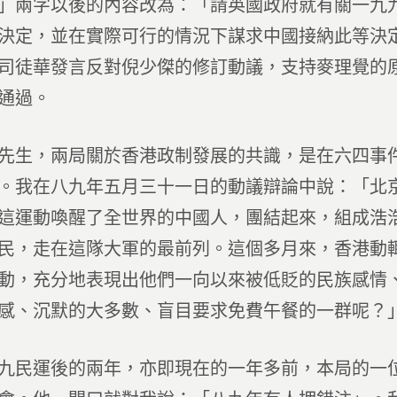
」兩字以後的內容改為：「請英國政府就有關一九
決定，並在實際可行的情況下謀求中國接納此等決
司徒華發言反對倪少傑的修訂動議，支持麥理覺的
通過。
先生，兩局關於香港政制發展的共識，是在六四事
。我在八九年五月三十一日的動議辯論中說：「北
這運動喚醒了全世界的中國人，團結起來，組成浩
民，走在這隊大軍的最前列。這個多月來，香港動
動，充分地表現出他們一向以來被低貶的民族感情
感、沉默的大多數、盲目要求免費午餐的一群呢？
九民運後的兩年，亦即現在的一年多前，本局的一