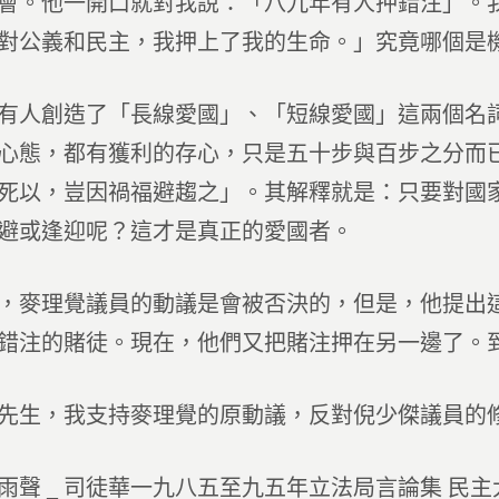
會。他一開口就對我說：「八九年有人押錯注」。
對公義和民主，我押上了我的生命。」究竟哪個是
有人創造了「長線愛國」、「短線愛國」這兩個名
心態，都有獲利的存心，只是五十步與百步之分而
死以，豈因禍福避趨之」。其解釋就是：只要對國
避或逢迎呢？這才是真正的愛國者。
，麥理覺議員的動議是會被否決的，但是，他提出
錯注的賭徒。現在，他們又把賭注押在另一邊了。
先生，我支持麥理覺的原動議，反對倪少傑議員的
雨聲 _ 司徒華一九八五至九五年立法局言論集 民主大學