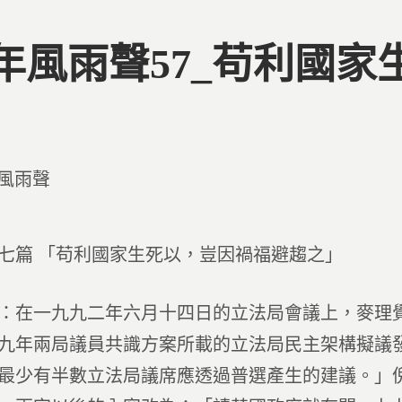
年風雨聲57_苟利國
d
風雨聲
七篇 「苟利國家生死以，豈因禍福避趨之」
：在一九九二年六月十四日的立法局會議上，麥理
九年兩局議員共識方案所載的立法局民主架構擬議
最少有半數立法局議席應透過普選產生的建議。」