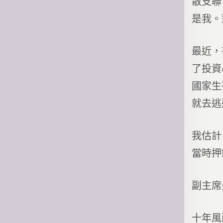
散支聯
是我。
最近，
了投資
國家生
就去逃
我估計
當時押
副主席
十年風