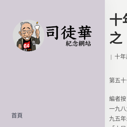
十
之
Poste
十年
in
第五十
編者按
一九八
首頁
九五年