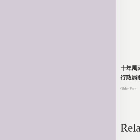
文
十年風
行政局
章
Older Post
導
Rela
覽