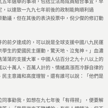
九五年選舉的事項，包括立法局成員組合事宜，早
定，以達致一九九七年前後的政制能夠順利過
原動議，但在其後的表決投票中，倪少傑的修訂動
件的前夕達成的，可以說是全球支援中國八九民運
京學生的愛國民主運動，驚天地、泣鬼神。」血濃
浩蕩蕩的支援大軍。中國人佔百分之九十八以上的
輒以十萬人、百萬人計的、情緒高漲而冷靜自律的
、民主意識和高度理智。還有誰可以說：「他們是
」
位同事勸我，如想在九七年後「有得撈」，便要解