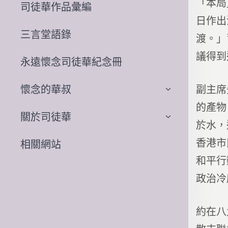
「本局
司徒華作品彙編
日作出
三言堂語錄
渡。」
議得到
永遠懷念司徒華紀念冊
懷念的華叔
副主席
的產物
關於司徒華
於水，
香港市
相關網站
和平行
政治冷
約在八