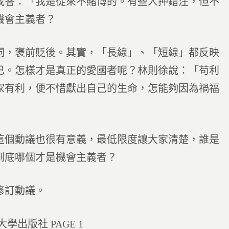
我答：「我是從來不賭博的。有些人押錯注，但不
機會主義者？
詞，褒前貶後。其實，「長線」、「短線」都反映
已。怎樣才是真正的愛國者呢？林則徐說：「苟利
家有利，便不惜獻出自己的生命，怎能夠因為禍福
這個動議也很有意義，最低限度讓大家清楚，誰是
到底哪個才是機會主義者？
修訂動議。
出版社 PAGE 1