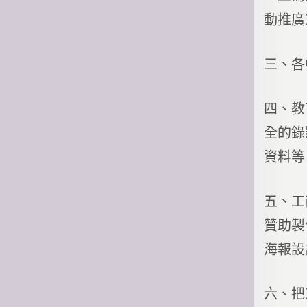
動推廣
三、各
四、教
全的錄
資料等
五、工
贊助製
海報設
六、把