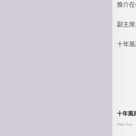
推介在
副主席
十年風
文
十年風
Older Post