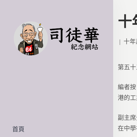
十
Poste
十年
in
第五十
編者按
港的工
副主席
在中學
首頁