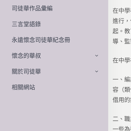
司徒華作品彙編
在中學
進行，
三言堂語錄
起。教
永遠懷念司徒華紀念冊
導、監
懷念的華叔
在中學
關於司徒華
一、編
相關網站
容（類
借用的
二、職
一些為