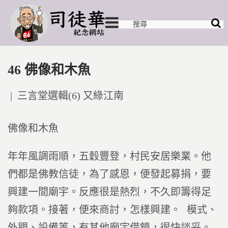
46 佛像和木魚
Posted
三言堂選輯(6) 又綠江南
in
佛像和木魚
年年風調雨順，五穀豐登，村民安居樂業。他
們都是佛教信徒，為了感恩，便發起募捐，要
興建一間廟宇。反應很是熱烈，不久即籌得足
夠款項。接著，便來商討，怎樣興建。 模式、
外觀、設備等，有其他廟宇借鏡，很快談妥。