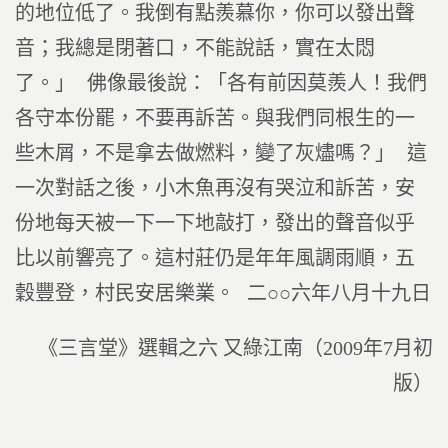
的地位低了。我倒有點羨慕你，你可以發出聲
音；我總是閉著口，不能說話，實在太悶
了。」 佛像最後說：「各有前因莫羨人！我們
各守本份罷，不要再訴苦。與我們同根生的一
些木屑，不是拿去做燃料，變了灰燼嗎？」 這
一次對話之後，小木魚再沒有哭泣和訴苦，安
份地每天被一下一下地敲打，發出的聲音似乎
比以前響亮了。這村莊仍是年年風調雨順，五
穀豐登，村民安居樂業。 二○○六年八月十九日
《三言堂》選輯之六 又綠江南（2009年7月初
版）