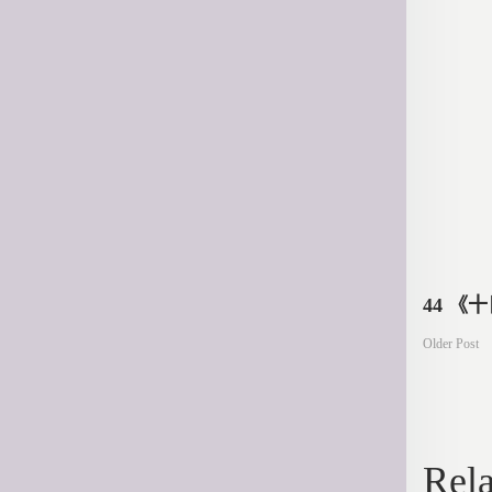
文
44 
Older Post
章
導
Rela