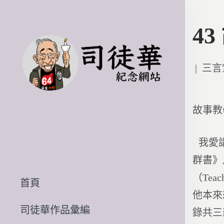
4
Poste
三言
in
故事教
我愛講
群書》
（Te
首頁
他本來
司徒華作品彙編
錄共三