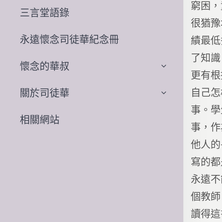
窮困，
三言堂語錄
很猶豫
永遠懷念司徒華紀念冊
績最低
了知識
懷念的華叔
更有根
自己怎
關於司徒華
事。學
相關網站
事，作
他人的
寫的都
永遠不
個教師
讀得這