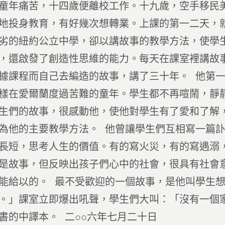
童年痛苦，十四歲便離校工作。十九歲，空手移民
地投身教育，有好幾次想轉業。上課的第一二天，
劣的紐約公立中學，卻以講故事的教學方法，使學
，還啟發了創造性思維的能力。每天在課室裡講故
據課程而自己去編造的故事，講了三十年。 他第
樣在愛爾蘭度過苦難的童年。學生都不再喧鬧，靜
生們的故事，很感動他，使他對學生有了愛和了解
為他的主要教學方法。 他曾讓學生們互相寫一篇
長短，思考人生的價值。有的寫火災，有的寫遇溺
是故事，但反映出孩子們心中的社會，很具有社會
能給以的。 最不受歡迎的一個故事，是他叫學生
。」課室立即爆出吼聲，學生們大叫：「沒有一個
書的中譯本。 二○○六年七月二十日