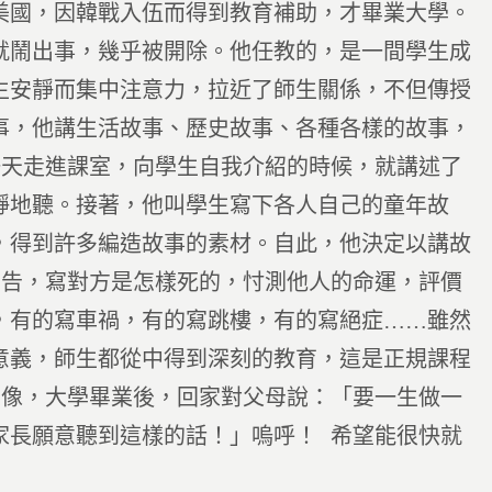
美國，因韓戰入伍而得到教育補助，才畢業大學。
就鬧出事，幾乎被開除。他任教的，是一間學生成
生安靜而集中注意力，拉近了師生關係，不但傳授
事，他講生活故事、歷史故事、各種各樣的故事，
一天走進課室，向學生自我介紹的時候，就講述了
靜地聽。接著，他叫學生寫下各人自己的童年故
，得到許多編造故事的素材。自此，他決定以講故
訃告，寫對方是怎樣死的，忖測他人的命運，評價
，有的寫車禍，有的寫跳樓，有的寫絕症……雖然
意義，師生都從中得到深刻的教育，這是正規課程
想像，大學畢業後，回家對父母說：「要一生做一
家長願意聽到這樣的話！」嗚呼！ 希望能很快就