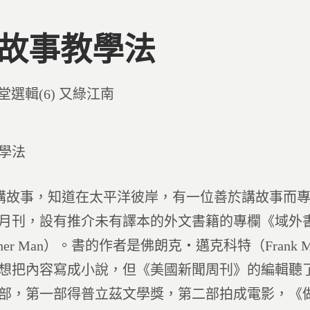
3 故事教學法
d
堂選輯(6) 又綠江南
學法
故事，知道在太平洋彼岸，有一位善於講故事而專
月刊，設有推介未有譯本的外文書籍的專欄《域外
acher Man）。書的作者是佛朗克‧邁克科特（Fran
想把內容寫成小說，但《美國新聞周刊》的編輯聽
部，第一部得普立茲文學獎，第二部拍成電影，《