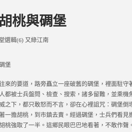
1 胡桃與碉堡
d
堂選輯(6) 又綠江南
與碉堡
往來的要道，路旁矗立一座破舊的碉堡，裡面駐守
人都被士兵盤問、檢查、搜索，諸多留難，並乘機
威之下，都只敢怒而不言，卻在心裡詛咒：碉堡倒
著一擔胡桃，到市鎮去賣。經過碉堡，士兵們看見
胡桃強取了一半。這鄉民眼巴巴地看著，不敢作聲