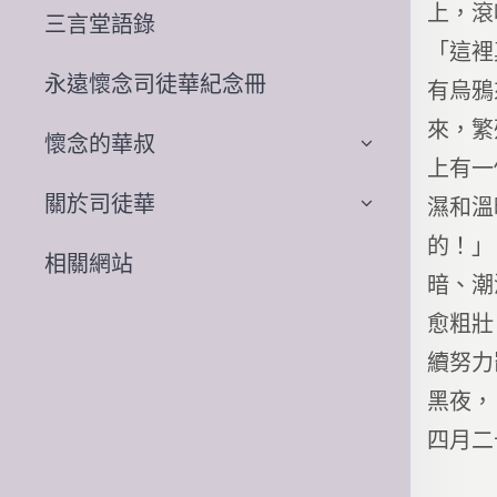
上，滾
三言堂語錄
「這裡
永遠懷念司徒華紀念冊
有烏鴉
來，繁
懷念的華叔
上有一
關於司徒華
濕和溫
的！」
相關網站
暗、潮
愈粗壯
續努力
黑夜，
四月二