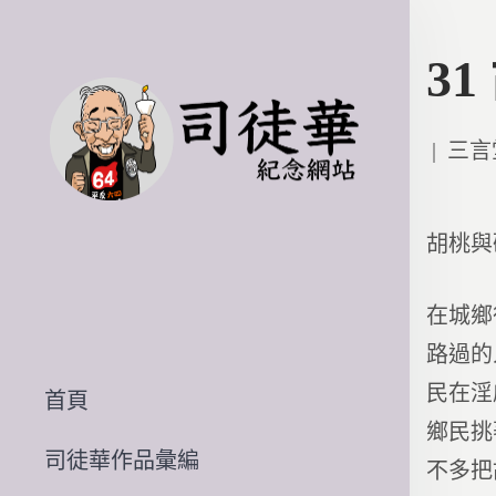
3
Poste
三言
in
胡桃
在城鄉
路過的
民在淫
首頁
鄉民挑
司徒華作品彙編
不多把