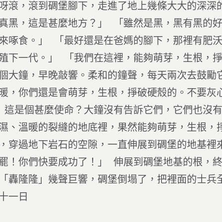
呀滾，滾到碉堡腳下，走進了地上幾條大大的深深
真黑，這是甚麼地方？」 「雖然是黑，黑有黑的
來啄食。」 「最好還是在爸媽的腳下，那裡有肥
殖下一代。」 「我們在這裡，能夠萌芽，生根，掙
個大鐘，早晚敲響。柔和的鐘聲，每天兩次去鼓勵
暖，你們還是會萌芽，生根，掙破硬殼的。不要灰
 這是個甚麼使命？大鐘沒有告訴它們，它們也沒
濕、溫暖的裂縫的地底裡，果然能夠萌芽，生根，
，穿過地下岩石的空隙，一直伸展到碉堡的地基裡
罷！你們快要成功了！」 伸展到碉堡地基的根，
「轟隆隆」幾聲巨響，碉堡倒塌了，把裡面的士兵全
十一日