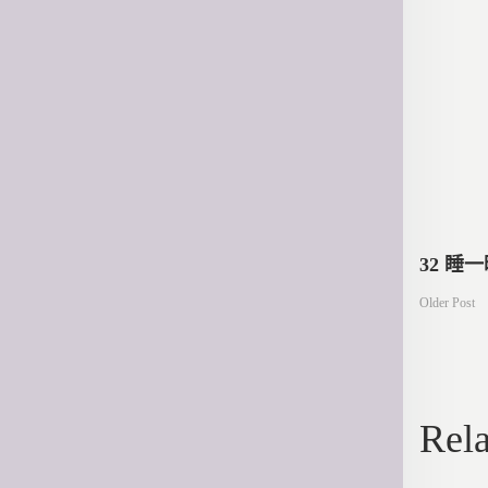
文
32 睡
Older Post
章
導
Rela