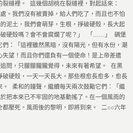
的裂縫裡。 這幾個胡桃在裂縫裡，對起話來：
好處。我們沒有被賣掉，給人們吃了，而且也不怕
沃的泥土，我們會萌芽，生根，掙破硬殼，長大起
破硬殼嗎？會不會腐爛了呢？」 「……」 碉堡
它們：「這裡雖然黑暗，沒有陽光，但有水份，潮
心失望！而且你們還負有一個使命！是上帝差遣
有追問，只朦朦朧朧覺得，未來有著希望。 在黑
掙破硬殼，一天一天長大。那些根愈長愈多，愈長
來。 柔和的鐘聲，繼續每天兩次鼓勵它們：「繼
終於把本來已不牢固的地基動搖了。在一個風雨的
都壓死。風雨後的黎明，即將到來。 二○○六年