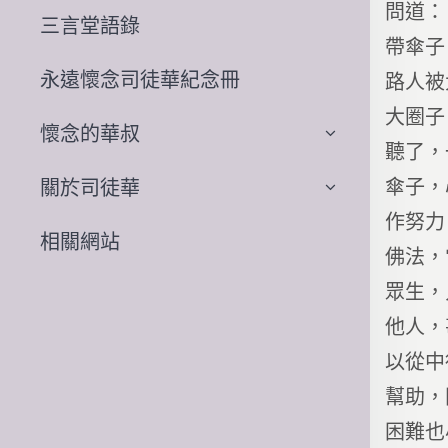
問道：
三言堂語錄
帶傘子
永遠懷念司徒華紀念冊
路人被
大圈子
懷念的華叔
聽了，
傘子，
關於司徒華
作努力
相關網站
佛法，
眾生，
他人，
以從中
幫助，
困難也