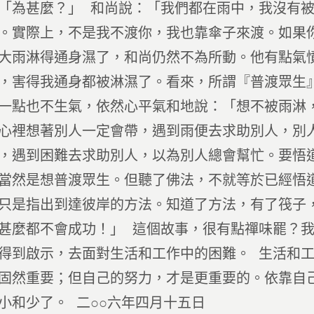
「為甚麼？」 和尚說：「我們都在雨中，我沒有
。實際上，不是我不渡你，我也靠傘子來渡。如果
大雨淋得通身濕了，和尚仍然不為所動。他有點氣
，害得我通身都被淋濕了。看來，所謂『普渡眾生
一點也不生氣，依然心平氣和地說：「想不被雨淋
心裡想著別人一定會帶，遇到雨便去求助別人，別
，遇到困難去求助別人，以為別人總會幫忙。要悟
當然是想普渡眾生。但聽了佛法，不就等於已經悟
只是指出到達彼岸的方法。知道了方法，有了筏子
甚麼都不會成功！」 這個故事，很有點禪味罷？
得到啟示，去面對生活和工作中的困難。 生活和
固然重要；但自己的努力，才是更重要的。依靠自
小和少了。 二○○六年四月十五日