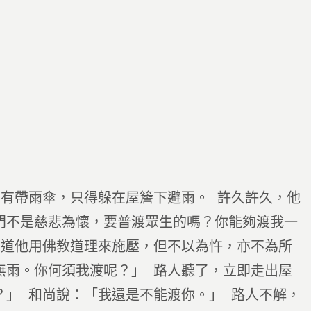
有帶雨傘，只得躲在屋簷下避雨。 許久許久，他
門不是慈悲為懷，要普渡眾生的嗎？你能夠渡我一
知道他用佛教道理來施壓，但不以為忤，亦不為所
無雨。你何須我渡呢？」 路人聽了，立即走出屋
？」 和尚說：「我還是不能渡你。」 路人不解，