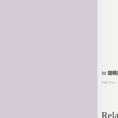
文
31 胡
Older Post
章
導
Rela