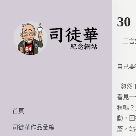
3
Poste
三言
in
自己要
忽然下
看見一
程嗎？
首頁
動，回
司徒華作品彙編
簷，站