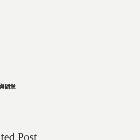
桃與碉堡
ted Post