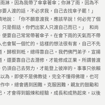
被雨淋，因為我帶了傘拿著傘；你淋了雨，因為不
你要人渡的話，不必求我，自己去找傘子罷！」
憤地說：「你不願意渡我，應該早說！何必兜了個
』只是假話，你們出家人只渡自己而已。」 和尚
，便要自己常常帶著傘子。在會下雨的天氣而不帶
人也會幫一個忙的。這樣的想法很有害，自己不先
道，歸根到柢，總得靠自己。我們佛門弟子，宣揚
道，還要靠自己去潛修，才能修成正果。所謂普渡
，仍須自己去努力，才能登上彼岸的。事事只依賴
我以為，即使不是佛教徒，完全不懂得佛理，也可
工作中，總會遇到困難。克服困難，親友的鼓勵和
己，才會得到鍛煉和經驗，成長和成熟起來，以後