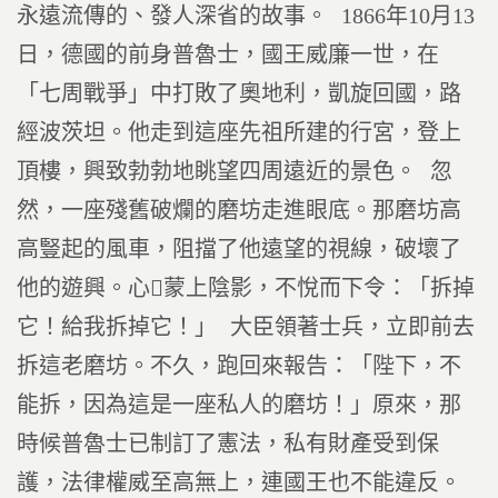
永遠流傳的、發人深省的故事。 1866年10月13
日，德國的前身普魯士，國王威廉一世，在
「七周戰爭」中打敗了奧地利，凱旋回國，路
經波茨坦。他走到這座先祖所建的行宮，登上
頂樓，興致勃勃地眺望四周遠近的景色。 忽
然，一座殘舊破爛的磨坊走進眼底。那磨坊高
高豎起的風車，阻擋了他遠望的視線，破壞了
他的遊興。心蒙上陰影，不悅而下令：「拆掉
它！給我拆掉它！」 大臣領著士兵，立即前去
拆這老磨坊。不久，跑回來報告：「陛下，不
能拆，因為這是一座私人的磨坊！」原來，那
時候普魯士已制訂了憲法，私有財產受到保
護，法律權威至高無上，連國王也不能違反。