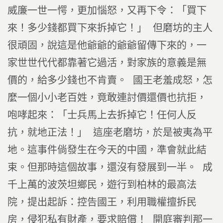
威廉一世一愕，更加惱怒，又再下令：「買下
來！多少錢都買下來拆掉它！」 但磨坊的主人
很頑固，說這是他爺爺的爺爺留傳下來的，一
家世世代代都靠著它過活，對家族的意義是無
價的，給多少錢也不肯賣。 國王老羞成怒，怎
麼一個小小老百姓，竟敢連討價還價也抗拒，
咆哮起來：「士兵馬上去拆掉它！任何人反
抗，就地正法！」 這座老磨坊，於是被夷為平
地。這事件倘發生在今天的中國，準會就此結
束。但那時這個故事，還沒有發展到一半。 成
千上萬的波茨坦鄉民，遊行到柏林的最高法
院，提出起訴：控告國王，利用職權擅拆民
房，侵犯私有財產，要求賠償！ 開庭審判那一