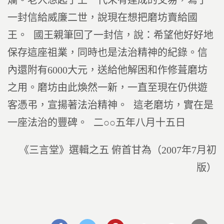
爛。老人想起了上一代未有達成的交易，寫了
一封信給威廉二世，說現在想把磨坊賣給國
王。 國王親筆回了一封信，說：希望他好好地
保存這座祖業，同時也是法治精神的紀錄。信
內還附有6000大元，送給他解困和作修葺磨坊
之用。磨坊由此煥然一新，一直至現在仍供遊
客憑弔，宣揚著法治精神。 這老磨坊，實在是
一座法治的豐碑。 二○○五年八月十五日
《三言堂》選輯之五 俯首甘為（2007年7月初
版）