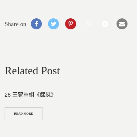
Share on
Related Post
28 王蒙重組《錦瑟》
READ MORE