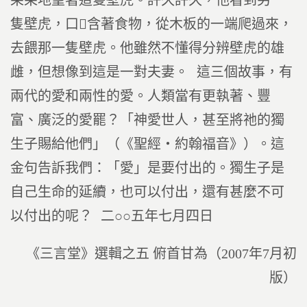
呆呆地望著這隻壁虎。許久許久，他看到另一
隻壁虎，口含著食物，從木板的一端爬過來，
去餵那一隻壁虎。他雖然不懂得分辨壁虎的雄
雌，但想像到這是一對夫妻。 這三個故事，有
兩代的愛和兩性的愛。人類當有更執著、豐
富、廣泛的愛罷？「神愛世人，甚至將祂的獨
生子賜給他們」（《聖經‧約翰福音》）。這
金句告訴我們：「愛」是要付出的。獨生子是
自己生命的延續，也可以付出，還有甚麼不可
以付出的呢？ 二○○五年七月四日
《三言堂》選輯之五 俯首甘為（2007年7月初
版）