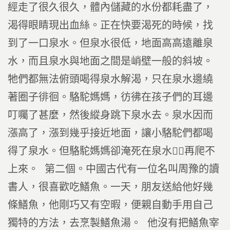
經走了很久很久，體內儲藏的水份都耗盡了，
渴得眼睛現出血絲。正在快要渴死的時候，找
到了一口泉水。但泉水很低，地面高高遠離泉
水，而且泉水與地面之間是峭壁一般的斜坡。
牠們都無法俯頭喝得泉水解渴，只在泉水邊繞
著圈子徘徊。駱駝媽媽，彷彿在孩子們的耳邊
叮囑了甚麼，然後縱身跳下泉水去。泉水因而
漲高了，漲到幾乎接近地面，讓小駱駝們都喝
得了泉水。但駱駝媽媽卻淹死在泉水，再爬不
上來。 第二個。中國古代有一位名叫周豫的讀
書人，很喜歡吃鱔魚。一天，朋友送給他好幾
條鱔魚，他剛巧又有空暇，便親自動手用自己
獨特的方法，去烹製鱔魚湯。 他沒有把鱔魚宰