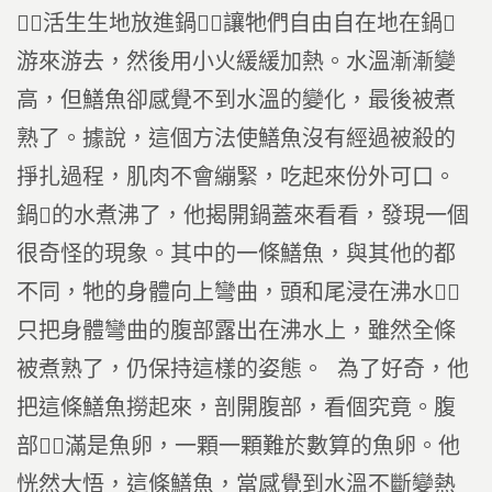
，活生生地放進鍋，讓牠們自由自在地在鍋
游來游去，然後用小火緩緩加熱。水溫漸漸變
高，但鱔魚卻感覺不到水溫的變化，最後被煮
熟了。據說，這個方法使鱔魚沒有經過被殺的
掙扎過程，肌肉不會繃緊，吃起來份外可口。
鍋的水煮沸了，他揭開鍋蓋來看看，發現一個
很奇怪的現象。其中的一條鱔魚，與其他的都
不同，牠的身體向上彎曲，頭和尾浸在沸水，
只把身體彎曲的腹部露出在沸水上，雖然全條
被煮熟了，仍保持這樣的姿態。 為了好奇，他
把這條鱔魚撈起來，剖開腹部，看個究竟。腹
部，滿是魚卵，一顆一顆難於數算的魚卵。他
恍然大悟，這條鱔魚，當感覺到水溫不斷變熱