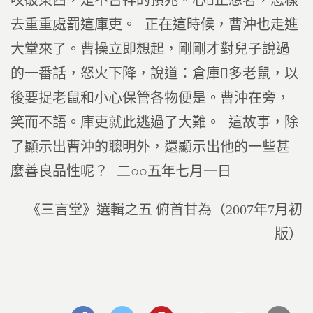
咬破東西，是不吉祥的預兆。心正想著，怎樣
去重重處罰這庫吏。 正在這時候，曹沖也走進
大堂來了。曹操立即想起，剛剛才對兒子說過
的一番話，怒火下降，說道：倉庫多老鼠，以
後要捉老鼠和小心保管各物便是。曹沖在旁，
笑而不語。庫吏就此逃過了大難。 這故事，除
了顯示出曹沖的聰明外，還顯示出他的一些甚
麼善良品性呢？ 二○○五年七月一日
《三言堂》選輯之五 俯首甘為（2007年7月初
版）