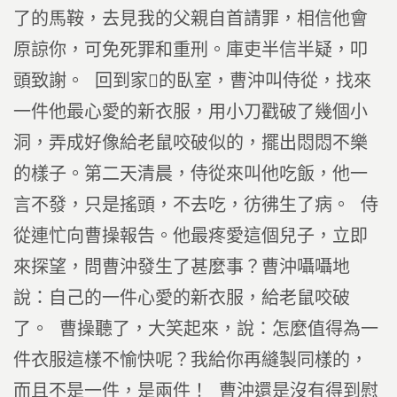
了的馬鞍，去見我的父親自首請罪，相信他會
原諒你，可免死罪和重刑。庫吏半信半疑，叩
頭致謝。 回到家的臥室，曹沖叫侍從，找來
一件他最心愛的新衣服，用小刀戳破了幾個小
洞，弄成好像給老鼠咬破似的，擺出悶悶不樂
的樣子。第二天清晨，侍從來叫他吃飯，他一
言不發，只是搖頭，不去吃，彷彿生了病。 侍
從連忙向曹操報告。他最疼愛這個兒子，立即
來探望，問曹沖發生了甚麼事？曹沖囁囁地
說：自己的一件心愛的新衣服，給老鼠咬破
了。 曹操聽了，大笑起來，說：怎麼值得為一
件衣服這樣不愉快呢？我給你再縫製同樣的，
而且不是一件，是兩件！ 曹沖還是沒有得到慰