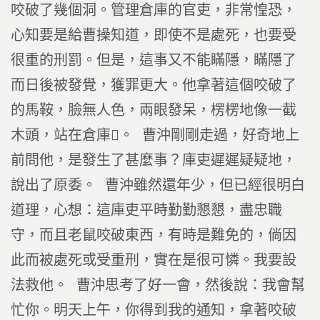
咬破了幾個洞。管理倉庫的官吏，非常惶恐，
心知要是給曹操知道，即使不是處死，也要受
很重的刑罰。但是，這事又不能瞞隱，瞞隱了
而日後被發覺，獲罪更大。他拿著這個咬破了
的馬鞍，臉無人色，兩眼發呆，楞楞地像一截
木頭，站在倉庫。 曹沖剛剛走過，好奇地上
前問他，是發生了甚麼事？庫吏遲遲疑疑地，
說出了原委。 曹沖雖然還年少，但已經很明白
道理，心想：這庫吏平時勤勤懇懇，盡忠職
守，而且老鼠咬破東西，有時是難免的，倘因
此而被處死或受重刑，實在是很可憐。我要設
法救他。 曹沖思考了好一會，然後說：我會幫
忙你。明天上午，你得到我的通知，拿著咬破