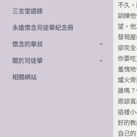
不久，
三言堂語錄
訓練他
望。他
永遠懷念司徒華紀念冊
發現屋
懷念的華叔
卻完全
你要吃
關於司徒華
羞愧地
相關網站
爐火旁
誰嗎？
原諒寬
這樣小
好的教
自己的