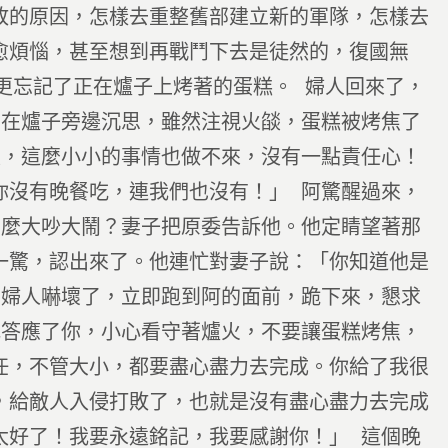
敗的原因，怎樣去重整舊部建立新的軍隊，怎樣去
愈煩惱，甚至想到再戰鬥下去是徒然的，復國無
更忘記了正在爐子上烤著的蛋糕。 婦人回來了，
坐在爐子旁邊沉思，雖然注視火燄，蛋糕被烤焦了
伙，這麼小小的事情也做不來，沒有一點責任心！
你沒有晚餐吃，連我們也沒有！」 阿驚醒過來，
甚麼大吵大鬧？妻子把原委告訴他。他定睛望著那
一驚，認出來了。他連忙對妻子說：「你知道他是
 婦人嚇壞了，立即跑到阿的面前，跪下來，懇求
我答應了你，小心看守著爐火，不要讓蛋糕烤焦，
任，不管大小，都要盡心盡力去完成。你給了我很
，給敵人入侵打敗了，也就是沒有盡心盡力去完成
太好了！我要永遠銘記，我要感謝你！」 這個晚