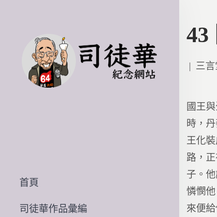
4
Poste
三言
in
國王與
時，丹
王化裝
路，正
子。他
首頁
憐憫他
來便給
司徒華作品彙編