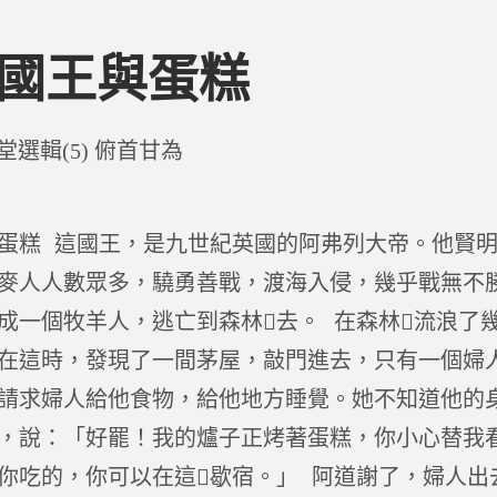
3 國王與蛋糕
d
堂選輯(5) 俯首甘為
蛋糕 這國王，是九世紀英國的阿弗列大帝。他賢
麥人人數眾多，驍勇善戰，渡海入侵，幾乎戰無不
成一個牧羊人，逃亡到森林去。 在森林流浪了
在這時，發現了一間茅屋，敲門進去，只有一個婦
請求婦人給他食物，給他地方睡覺。她不知道他的
，說：「好罷！我的爐子正烤著蛋糕，你小心替我
你吃的，你可以在這歇宿。」 阿道謝了，婦人