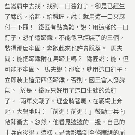
些鐵屑中去找，找到一口舊釘子，卻是已經生
了鏽的。拾起，給鐵匠，說：就用這一口來應
付一下罷！ 鐵匠有點為難，說：用這樣的一口
釘子，恐怕這蹄鐵，不能像已經裝了的三個，
裝得那麼牢固，奔跑起來也許會脫落。 馬夫
問：能把蹄鐵附在馬蹄上嗎？ 鐵匠說：能，但
可能不牢固。 馬夫說：那麼，就用這口釘子，
立即裝上這第四個蹄鐵，否則，國王會大發脾
氣。 於是，鐵匠只好用了這口生鏽的舊釘
子。 兩軍交戰了。理查騎著馬，在戰場上奔
馳，大聲地叫：「前進！前進！」鼓勵士兵向
敵陣衝去。忽然，他看見遠遠的一邊，自己的
士兵向後退，這樣，是會影響到全條陣線的崩