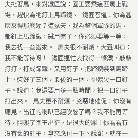
夫拖著馬，來對鐵匠說：國王要乘這匹馬上戰
場，趕快為牠釘上馬蹄鐵。 鐵匠答道：你為甚
麼來得那麼遲？這幾天，我為整個軍隊的馬，
都釘上馬蹄鐵，鐵用完了。你必須要等一等，
我去找一些鐵來。 馬夫很不耐煩，大聲叫道：
我不能等待呀！ 鐵匠連忙去找得一條鐵，敲敲
打打，打成蹄鐵，又用釘子，把蹄鐵裝到馬蹄
上。裝好了三個，最後的一個，卻還欠一口釘
子。說道：我還要用多一點時間，把一口釘子
打出來。 馬夫更不耐煩，兇惡地催促：你沒有
聽見，出征的喇叭已經吹響了嗎？我不能再等
待，阻礙了國王出征，是很大的罪！你看看有
沒有舊的釘子，拿來應付一下。說罷，就在一