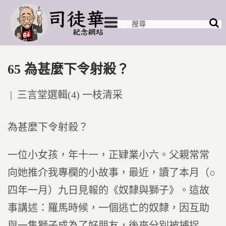
65 為甚麼下令射殺？
Posted
三言堂選輯(4) 一枝清采
in
為甚麼下令射殺？
一位小女孩，年十一，正肄業小六。父親常常
向她推介我專欄的小故事，最近，讀了本月（○
四年一月）九日見報的《奴隸與獅子》。這故
事講述：羅馬時候，一個逃亡的奴隸，因互助
與一隻獅子成為了好朋友，後來分別被捕捉