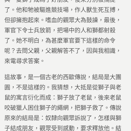
了。他和牠被驅進競技場，作人獸生死互搏，
但卻擁抱起來。嗜血的觀眾大為鼓譟，最後，
軍官下令士兵放箭，把場中的人和獅都射殺
了。她不明白，為甚麼軍官要下這樣的命令
呢？去問父親，父親解答不了，因與我相識，
來電尋求答案。
這故事，是一個古老的西歐傳說，結局是大團
圓，不是這樣的。我猜想，大抵是從獅子與老
鼠的寓言衍化而成：獅子放了老鼠，後來老鼠
咬破獵人困住獅子的繩網，把獅子救了。傳說
原來的結局是：奴隸向觀眾訴說了，怎樣與獅
子結成朋友，觀眾受到感動，要求釋放他。結