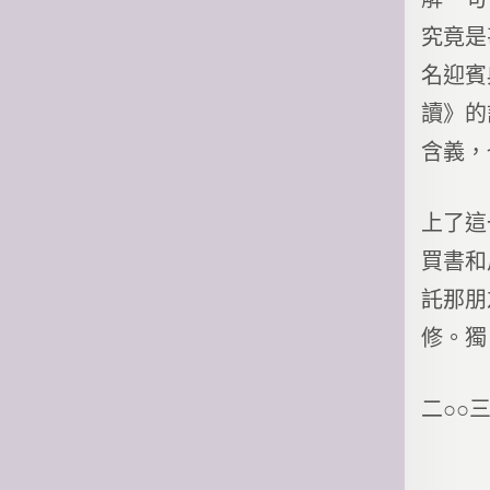
究竟是
名迎賓
讀》的
含義，
上了這
買書和
託那朋
修。獨
二○○