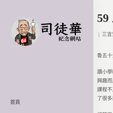
5
Poste
三言
in
魯五十
讀小學
興趣而
課程不
了很多
首頁