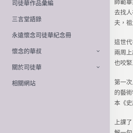
師範畢
司徒華作品彙編
去找人
三言堂語錄
夫，祖
永遠懷念司徒華紀念冊
這世代
懷念的華叔
兩周上
也咬緊
關於司徒華
第一次
相關網站
的藝術
本《史
上課了
解一句