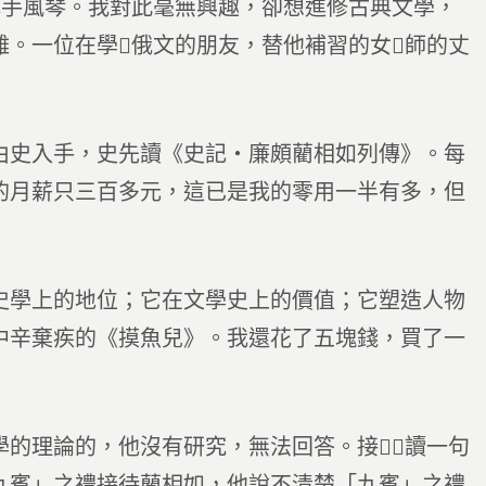
或手風琴。我對此毫無興趣，卻想進修古典文學，
難。一位在學俄文的朋友，替他補習的女師的丈
由史入手，史先讀《史記‧廉頗藺相如列傳》。每
的月薪只三百多元，這已是我的零用一半有多，但
史學上的地位；它在文學史上的價值；它塑造人物
中辛棄疾的《摸魚兒》。我還花了五塊錢，買了一
學的理論的，他沒有研究，無法回答。接，讀一句
九賓」之禮接待藺相如，他說不清楚「九賓」之禮