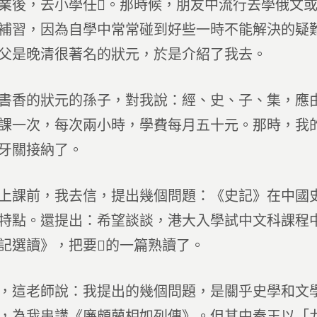
業後，去小學任。那時候，朋友中流行去學俄文
補習，因為自學中常常碰到好些一時不能解決的疑
父是晚清很著名的狀元，於是介紹了我去。
書香的狀元的孫子，對我說：經、史、子、集，應
課一次，每次兩小時，學費每月五十元。那時，我
牙關接納了。
上課前，我去信，提出幾個問題：《史記》在中國
特點。還提出：希望談談，港大入學試中文科課程
記選讀》，把要的一篇熟讀了。
，這老師說：我提出的幾個問題，是關乎史學和文
，為我串講《廉頗藺相如列傳》。但其中秦王以「