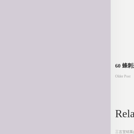
文
60 蜂
Older Post
章
導
Rela
覽
Posted
三言堂結集(