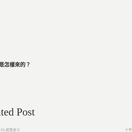
刺是怎樣來的？
ted Post
Post
19) 起看星斗
十年