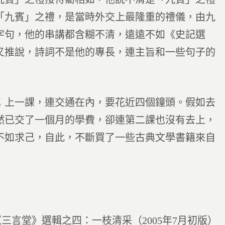
「九賓」之禮，是當時外交上最隆重的禮儀，由九
字句，他的串講都含糊不清，遠遠不如《史記選
又推說，詩詞不是他的專長，連主旨和一些句子的
；上一課，連交通在內，要花近四個鐘頭。假如去
然已交了一個月的學費，卻連第二課也沒有去上，
不如求己，自此，不斷買了一些古典文學書籍來自
《三言堂》選輯之四：一枝清采（2005年7月初版）