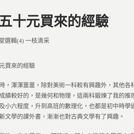
9 五十元買來的經驗
d
堂選輯(4) 一枝清采
元買來的經驗
時，渾渾噩噩，除對美術一科較有興趣外，其他各
成績較好的，是幾何和物理，這兩科鍛煉了我的推
及小六程度，升到高班的數理化，也都是初中時學
新文學的課外書，漸漸也對古典文學有了興趣。