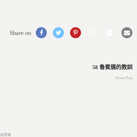
Share on
58 魯賓遜的教訓
Newer Post
ed
風雨聲