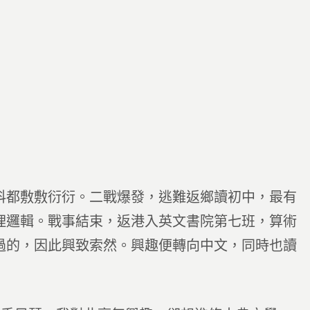
科都敷敷衍衍。二戰爆發，逃難返鄉讀初中，最有
理邏輯。戰事結束，返港入英文書院第七班，算術
過的，因此興致索然。興趣便轉向中文，同時也讀