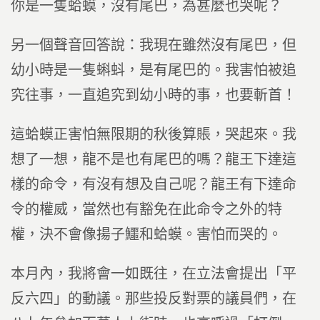
你是一隻蛤蟆，沒有尾巴，為甚麼也哭呢？
另一個聲音回答說：我現在雖然沒有尾巴，但
幼小時是一隻蝌蚪，是有尾巴的。我害怕被追
究往事，一直追究到幼小時的事，也要斬首！
這蛤蟆正害怕無限期的秋後算賬，哭起來。我
想了一想，龍不是也有尾巴的嗎？龍王下達這
樣的命令，有沒有想及自己呢？龍王有下達命
令的權威，當然也有豁免在此命令之外的特
權，決不會像揚子鱷和蛤蟆。害怕而哭的。
本月內，我將會一如既往，在立法會提出「平
反六四」的動議。那些投反對票的議員們，在