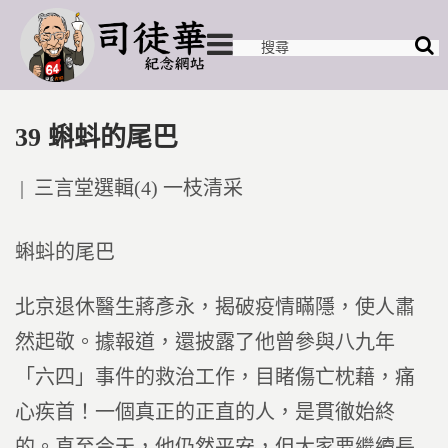
39 蝌蚪的尾巴
Posted
三言堂選輯(4) 一枝清采
in
蝌蚪的尾巴
北京退休醫生蔣彥永，揭破疫情瞞隱，使人肅
然起敬。據報道，還披露了他曾參與八九年
「六四」事件的救治工作，目睹傷亡枕藉，痛
心疾首！一個真正的正直的人，是貫徹始終
的。直至今天，他仍然平安，但大家要繼續長