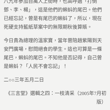
八九年參加百萬人上街時，也高呼過「打倒
鄧、李、楊」，這是他們的蝌蚪的尾巴。他們
已經忘記，曾是有尾巴的蝌蚪了，所以，現在
死硬支持藍紙草案中的無限期秋後算賬。
今日貴為總理的溫家寶，當年曾陪趙紫陽到天
安門廣場，慰問絕食的學生。這也可算是一條
尾巴，蝌蚪的尾巴。不知他是否記得，自己曾
是蝌蚪？「人民不會忘記」！
二○○三年五月二日
《三言堂》選輯之四：一枝清采（2005年7月初
版）