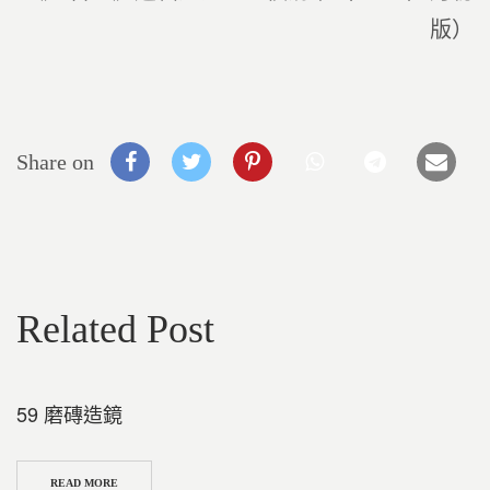
版）
Share on
Related Post
59 磨磚造鏡
READ MORE