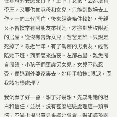
在寡母的安慰支持下，生下了女孩。因為沒有
學歷，又要供養寡母和女兒，只能到歡場去工
作。一向三代同住，後來經濟條件較好，母親
又不習慣常有男朋友來找她，才搬到學校附近
的居屋。從沒有告訴女兒，爸爸是誰，只說是
死掉了。最近半年，有了親密的男朋友，經常
陪她下班，到家裏來過夜。左鄰右里，難免閒
言閒語，小孩子們更譏笑女兒，女兒不能忍
受，便逃到外婆家裏去。她用手帕抹眼淚，問
我該怎樣處理？
我沉默了好一會，想了好幾想，先感謝她的坦
白和信任，並說，沒有甚麼經驗處理這一類事
情，不過也提出意見來讓她參考。得知婆孫關