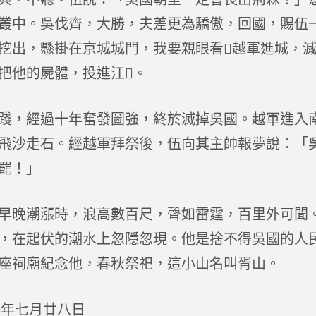
叢中。吳伐齊，大勝，夫差更為驕傲，回國，賜伍
挖出，懸掛在京城城門，我要親眼看越軍進城，
把他的屍體，投進江。
踐，經過十年奮發圖強，終於滅掉吳國。越軍進入
飛沙走石。經越軍拜祭後，伍向其主帥報夢說：「
罷！」
早晚潮漲時，浪高數百尺，聲如雷霆，百里外可聞
，在起伏的潮水上忽隱忽現。他是捨不得吳國的人
座祠廟紀念他，春秋祭祀，這小山名叫胥山。
一年七月廿八日