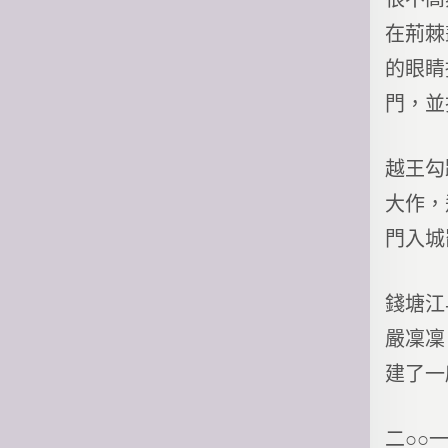
在荊棘
的眼睛
門，並
越王勾
大作，
門入城
錢塘江
嚴凜凜
建了一
二○○