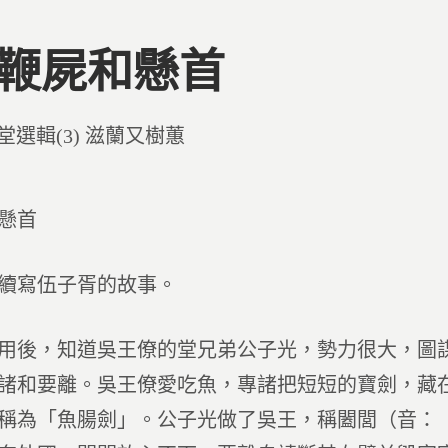
8 鞭屍和懸首
d
堂選輯(3) 滋蘭又樹蕙
懸首
續寫伍子胥的故事。
用後，知道吳王僚的堂兄弟公子光，勢力很大，圖
諸和要離。吳王僚愛吃魚，專諸把短短的寶劍，藏
稱為「魚腸劍」。公子光做了吳王，稱闔閭（音：