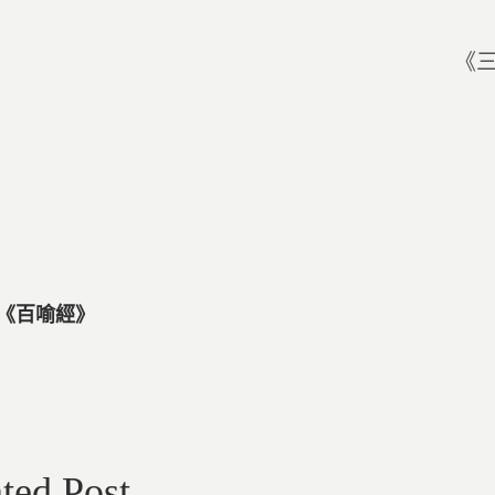
《三
則《百喻經》
ted Post