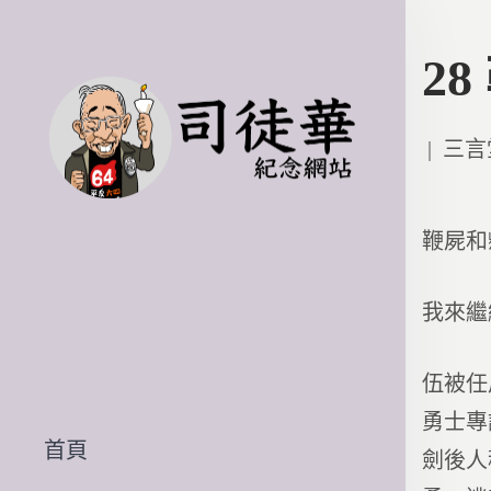
2
Poste
三言
in
鞭屍和
我來繼
伍被任
勇士專
首頁
劍後人