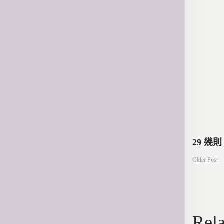
文
29 幾
Older Post
章
導
Rela