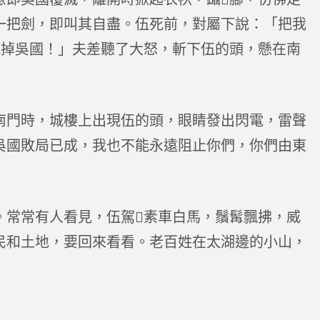
一把劍，即叫其自盡。伍死前，對屬下說：「把我
滅掉吳國！」夫差聽了大怒，斬下伍的頭，懸在南
南門時，城樓上出現伍的頭，眼睛發出閃電，雷聲
吳國敗局已成，我也不能永遠阻止你們，你們由東
。常常有人看見，伍駕素車白馬，鬚髯飄拂，威
民和土地，要回來看看。老百姓在太湖邊的小山，