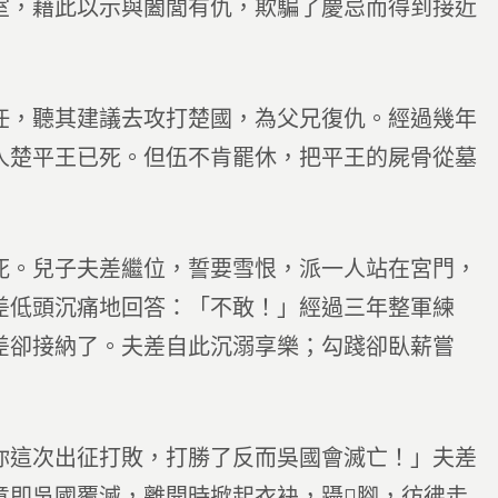
室，藉此以示與闔閭有仇，欺騙了慶忌而得到接近
任，聽其建議去攻打楚國，為父兄復仇。經過幾年
人楚平王已死。但伍不肯罷休，把平王的屍骨從墓
死。兒子夫差繼位，誓要雪恨，派一人站在宮門，
差低頭沉痛地回答：「不敢！」經過三年整軍練
差卻接納了。夫差自此沉溺享樂；勾踐卻臥薪嘗
你這次出征打敗，打勝了反而吳國會滅亡！」夫差
意即吳國覆滅，離開時掀起衣袂，躡腳，彷彿走