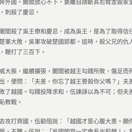
奔外國。闔閭放心不下，要離自請斷其右臂並毀家
，刺殺了慶忌。
闔閭殺了吳王僚和慶忌，成為吳王，是為了取得信
楚軍大敗，吳軍攻破楚國郢都。這時，殺父兄的仇
，鞭打了三百下。
威大振，繼續擴張，闔閭被越王勾踐所敗，傷足而
出，便問：「夫差，你忘了越王曾殺你父嗎？」夫
敗了越國。勾踐投降求和，伍諫諍以為不可；但夫
恥教戰。
去攻打齊國，伍勸阻說：「越國才是心腹大患。願
興，不聽。伍說：「吳國朝堂一定會長出荊棘！」