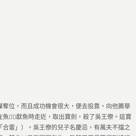
謀奪位，而且成功機會很大，便去投靠，向他薦舉
在魚，獻魚時走近，取出寶劍，殺了吳王僚。這寶
「合雷」）。吳王僚的兒子名慶忌，有萬夫不擋之