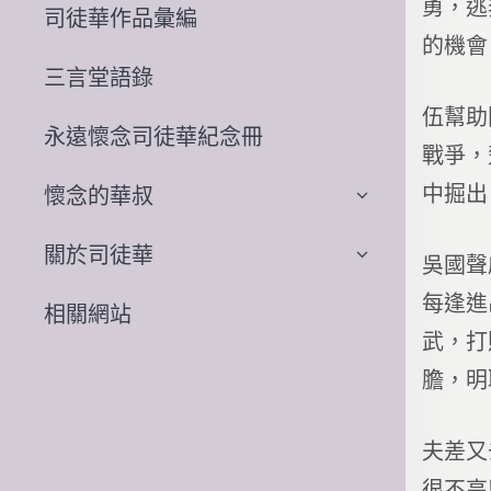
勇，逃
司徒華作品彙編
的機會
三言堂語錄
伍幫助
永遠懷念司徒華紀念冊
戰爭，
中掘出
懷念的華叔
關於司徒華
吳國聲
每逢進
相關網站
武，打
膽，明
夫差又
很不高