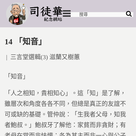
14 「知音」
Posted
三言堂選輯(3) 滋蘭又樹蕙
in
「知音」
「人之相知，貴相知心」。這「知」是了解，
雖層次和角度各各不同，但總是真正的友誼不
可或缺的基礎。管仲說：「生我者父母，知我
者鮑叔。」鮑叔牙了解他：家貧而非貪財；有
老母在堂而非怯懦；各為其主而非一心與公子