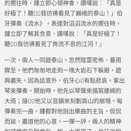
的嚮往時，鍾立即心領神會，讚嘆說：「真是
好極了！聽，我彷彿看見了巍峨的泰山！」伯
牙彈奏《流水》，表達對滔滔流水的嚮往時，
鍾立即了解其含意，讚嘆說：「真是好極了！
聽，我彷彿看見了奔流不息的江河！」
一次，兩人一同遊泰山。忽然陰雲密佈，暴雨
驟至。他們匆匆地走到一塊大岩石下躲避，遊
興盡失。因為這意外，伯牙心有點悲哀，拿出
琴來彈奏。開始時，他先以琴聲來描寫連綿的
大雨；接，他又以音韻來刻劃高山的崩塌。每
彈奏完一曲，鍾都對他說出樂曲的主旨，侃侃
而談，盡道他的心意。一彈一評，兩人的精神