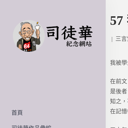
5
Poste
三言
in
我被學
在前文
是後者
知之，
在記憶
首頁