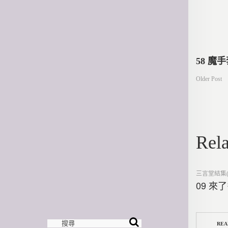
文
58 魔
Older Post
章
導
Rela
覽
Posted
三言堂結集(
in
09 來
REA