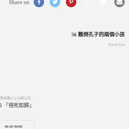
Share on
56 難倒孔子的兩個小孩
Newer Post
ed
堂結集(11) 山鳥山花
16 「視死如歸」
READ MORE