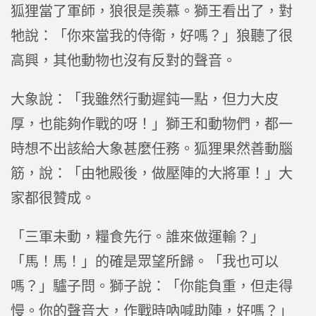
狐狸當了軍師，狼很是羨慕。獅王看出了，對
牠說：「你來當我的侍衛，好嗎？」狼聽了很
高興，其他動物也沒有反對的聲音。
大象說：「我雖然行動遲鈍一點，但力大皮
厚，也能夠作戰的呀！」獅王和動物們，都一
時想不出該給大象甚麼任務。狐狸果然善動腦
筋，說：「由牠殿後，做壓陣的大將軍！」大
家都很贊成。
「三軍未動，糧食先行。誰來做運輸？」
「馬！馬！」的確是眾望所歸。「我也可以
嗎？」驢子問。獅子說：「你能負重，但走得
慢。你的聲音大，作戰時吶喊助陣，好嗎？」