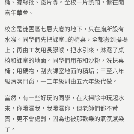
桶、螺絲批、鐵片等。全校一片熱鬧，像在開
嘉年華會。
校舍是徙置區七層大廈的地下，只在廁所設有
水喉。同學們先把課室的椅桌，全都搬到操場
上；再由工友用長膠喉，把水引來，淋濕了桌
椅和課室的地面。同學們用布和沙粉，洗抹桌
椅；用硬物，刮去課室地面的積垢；三至六年
級清潔門窗，一二年級則由五六年級代做。
當然，有一些好玩的同學，在大掃除中玩起水
來，你潑濕我，我潑濕你，但老師們都不苛
責，更不會處罰，因為也被那歡樂的氣氛感染
了。