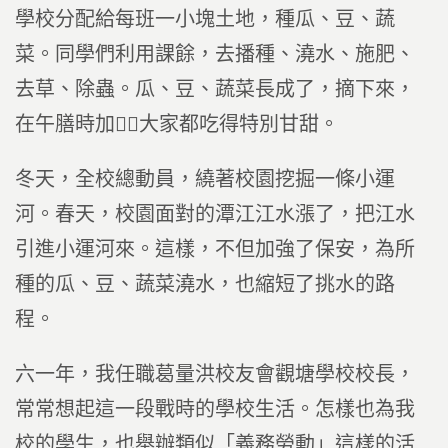
學校分配給每班一小塊土地，種瓜、豆、蔬
菜。同學們利用課餘，去播種、澆水、施肥、
去草、除蟲。瓜、豆、蔬菜長成了，摘下來，
在午膳時加，大家都吃得特別甘甜。
冬天，全校總動員，繞著校園挖掘一條小運
河。春天，校園面對的潭江江水漲了，把江水
引進小運河來。這樣，不但加強了保安，為所
種的瓜、豆、蔬菜澆水，也縮短了挑水的路
程。
六一年，我任職葛量洪校友會觀塘學校校長，
常常想起這一段戰時的學校生活。怎樣也為我
校的學生，也舉辦類似「義務勞動」這樣的活