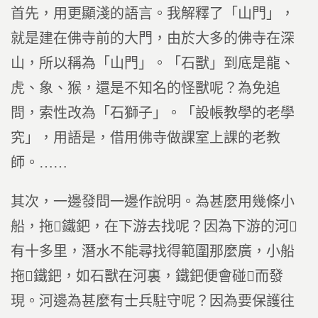
首先，用更顯淺的語言。我解釋了「山門」，
就是建在佛寺前的大門，由於大多的佛寺在深
山，所以稱為「山門」。「石獸」到底是龍、
虎、象、猴，還是不知名的怪獸呢？為免追
問，索性改為「石獅子」。「設帳教學的老學
究」，用語是，借用佛寺做課室上課的老教
師。……
其次，一邊發問一邊作說明。為甚麼用幾條小
船，拖鐵鈀，在下游去找呢？因為下游的河
有十多里，潛水不能尋找得範圍那麼廣，小船
拖鐵鈀，如石獸在河裏，鐵鈀便會碰而發
現。河邊為甚麼有士兵駐守呢？因為要保護往