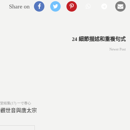
Share on
24 細節描述和重複句式
Newer Post
ed
堂結集(17) 一寸春心
9 觀世音與唐太宗