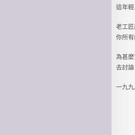
這年輕
老工匠
你所有
為甚麼
去討論
一九九