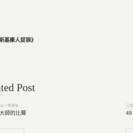
愛斯基摩人捉狼》
ted Post
Post
4) 一枝清采
三言
in
位大師的比賽
4