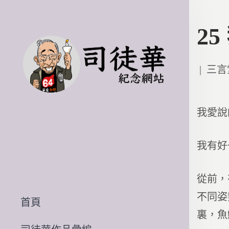
2
Poste
三言
in
我愛說
我有好
從前，
不同姿
首頁
裏，魚