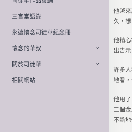
司徒華作品彙編
他越來
三言堂語錄
久，想
永遠懷念司徒華紀念冊
他精心
懷念的華叔
出告示
關於司徒華
許多人
地看，
相關網站
他用了
二個金
不斷地