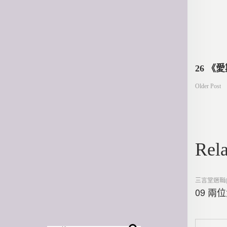
文
26 《
Older Post
章
導
Rela
覽
Posted
三言堂選輯(
in
09 兩