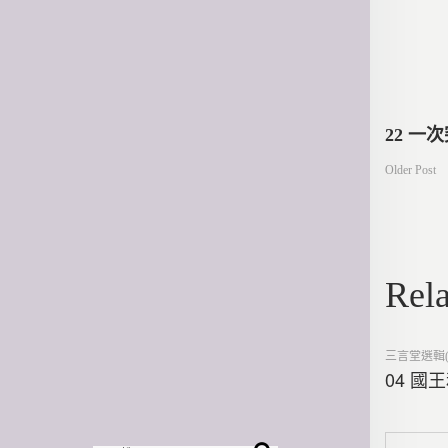
文
22 一
Older Post
章
導
Rela
覽
Posted
三言堂選輯(
in
04 國