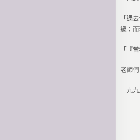
「過去
過；而
「『當
老師們
一九九