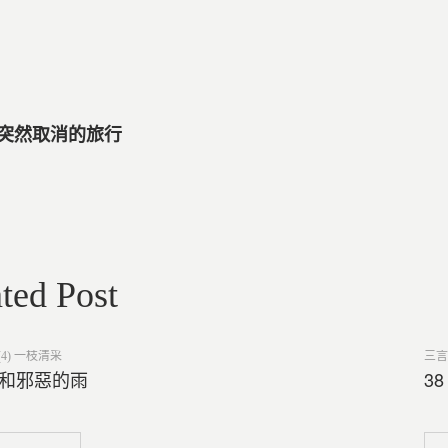
次突然取消的旅行
ted Post
Post
4) 一枝清采
三言
in
王和邪惡的雨
3