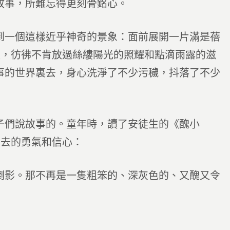
故事，所難忘得更刻骨銘心。
到一個這樣近乎神奇的景象：面前展開一片滿是蓓
量，彷彿不肯放過絲縷陽光的照耀和點滴雨露的滋
事的世界裏去，身心洗淨了不少污穢，抖落了不少
子們說故事的。童年時，讀了安徒生的《醜小
步去的勇氣和信心：
倒影。那不再是一隻粗笨的、深灰色的、又醜又令