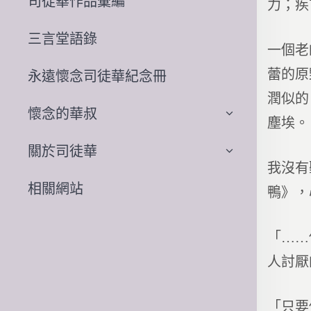
司徒華作品彙編
力；疾
三言堂語錄
一個老
蕾的原
永遠懷念司徒華紀念冊
潤似的
懷念的華叔
塵埃。
關於司徒華
我沒有
相關網站
鴨》，
「……
人討厭
「只要