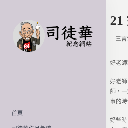
2
Poste
三言
in
好老師
好老師
師，一
事的時
首頁
好些時