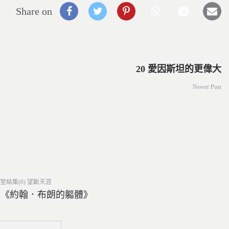
Share on
20 愛因斯坦的更偉大
Newer Post
ed
堂結集(6) 望斷天涯
8 《約翰．布朗的軀體》