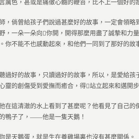
言厲色，甚或是痛徹心髓的鞭笞，比不上一個好的
師，倘曾給孩子們說過甚麼好的故事，一定會領略
野，一朵一朵向你開，開得那麼用盡了誠摯和力
。你不能不也感動起來，和他們一同到了那好的故
聽過好的故事，只讀過好的故事，所以，是愛給孩
心靈的創傷受到愛撫而癒合，得站立起來和邁開
他在這清澈的水上看到了甚麼呢？他看見了自己的
的鴨子了，——他是一隻天鵝！
你是天鵝蛋，就是生在養雞場裏也沒有甚麼關係。