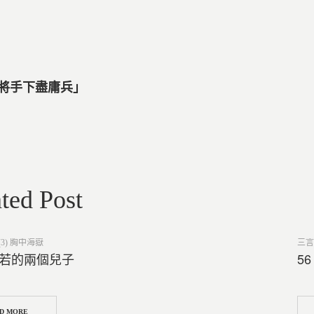
庸將手下盡庸兵」
ted Post
Post
3) 胸中海嶽
三言
in
抹若的兩個兒子
5
D MORE