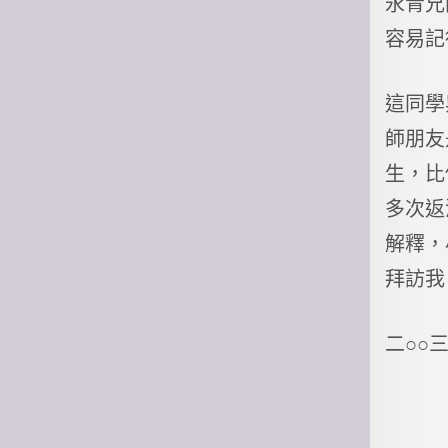
永青兄
容易記
這同學
師朋友
生，比
多次返
解釋，
拜訪我
二○○