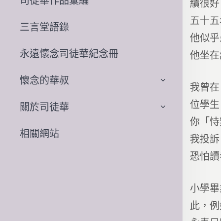
司徒華作品彙編
績很好
五十五
三言堂語錄
他似乎
永遠懷念司徒華紀念冊
他坐在
懷念的華叔
我曾在
位學生
關於司徒華
你「恃
相關網站
我投訴
恐怕讀
小學畢
此，例