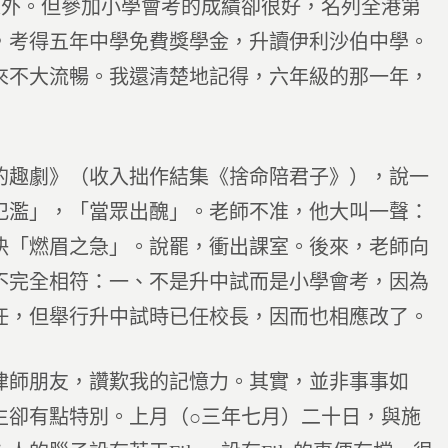
之外。但參加小學會考的成績卻很好，名列全港第
，考得五年中學免費獎學金，升讀伊利沙伯中學。
來不大流暢。我還清楚地記得，六年級的那一年，
的趣劇》（收入拙作結集《捨命陪君子》），說一
氾濫」，「當眾出醜」。老師不准，他大叫一聲：
決「燃眉之急」。說罷，衝出課室。後來，老師向
不完全相符：一、不是升中試而是小學會考，因為
任，但舉行升中試時已任校長，因而也相應改了。
律師朋友，讚歎我的記憶力。其實，並非事事如
生卻有點特別。上月（○三年七月）二十日，與施