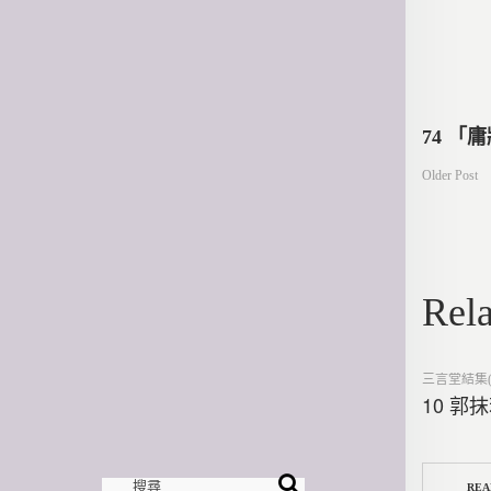
文
74 「
Older Post
章
導
Rela
覽
Posted
三言堂結集(
in
10 郭
REA