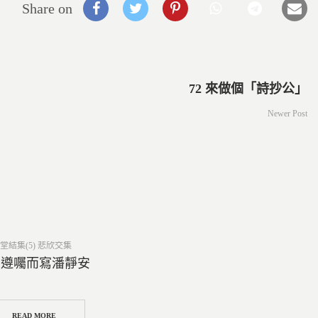
Share on
72 來做個「詩抄公」
Newer Post
ed
堂結集(5) 悲欣交集
6 遵囑而寫潘靜安
READ MORE