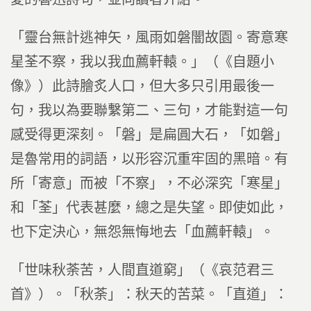
「靈台無計逃神矢，風雨如磐闇故園。寄意寒
星荃不察，我以我血薦軒轅。」（《自題小
像》）此詩膾炙人口，但大多只引用最後一
句，我以為要聯繫第二、三句，才能對這一句
感受得更深刻。「磐」是扁圓大石，「如磐」
是魯常用的詞語，以形容沉重牢固的黑暗。有
所「寄意」而被「不察」，不必深究「寒星」
和「荃」代表甚麼，總之是失望。即使如此，
也下定決心，無怨無悔地去「血薦軒轅」。
「世味秋荼苦，人間直道窮」（《哀范君三
首》）。「秋荼」：秋天的苦菜。「直道」：