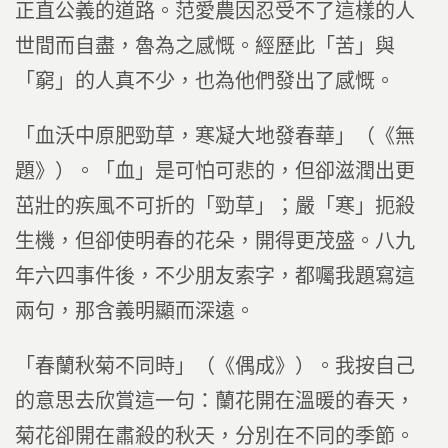
正直公義的道路。范愛農因忍受不了這樣的人
世間而自盡，魯為之感慨。經歷此「苦」與
「窮」的人真不少，也為他們發出了感慨。
「血沃中原肥勁草，寒凝大地發春華」（《無
題》）。「血」是可怕可悲的，但卻滋潤出更
茁壯的疾風不可折的「勁草」；嚴「寒」扼殺
生機，但卻使明春的花朵，開得更茂盛。八九
年六四事件後，不少朋友索字，都囑我題寫這
兩句，那含義明顯而深遠。
「春蘭秋菊不同時」（《偶成》）。我按自己
的意思去欣賞這一句：蘭花開在溫暖的春天，
菊花卻開在肅殺的秋天，分別在不同的季節。