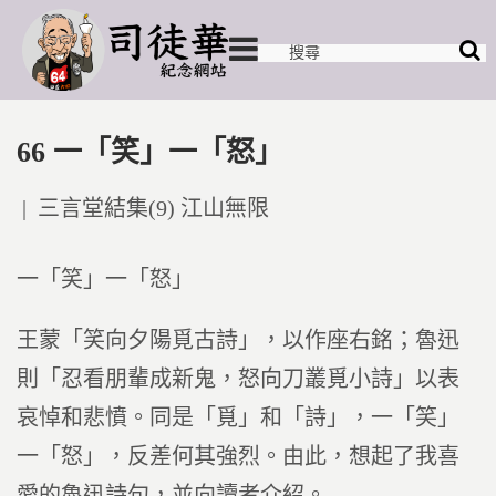
66 一「笑」一「怒」
Posted
三言堂結集(9) 江山無限
in
一「笑」一「怒」
王蒙「笑向夕陽覓古詩」，以作座右銘；魯迅
則「忍看朋輩成新鬼，怒向刀叢覓小詩」以表
哀悼和悲憤。同是「覓」和「詩」，一「笑」
一「怒」，反差何其強烈。由此，想起了我喜
愛的魯迅詩句，並向讀者介紹。