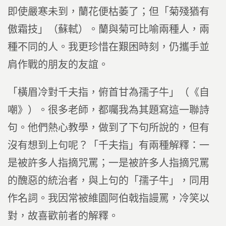
即使嚴寒未到，蘭花便枯萎了；但「菊殘猶有
傲霜技」（蘇軾）。蘭與菊可比喻兩種人，兩
種不同的人。我更珍惜在艱困時刻，仍攜手並
肩作戰的朋友的友誼。
「橫眉冷對千夫指，俯首甘為孺子牛」（《自
嘲》）。很多老師，都囑我為其題寫這一聯詩
句。他們熱心教學，做到了下句所說的，但有
沒有想到上句呢？「千夫指」有兩種解釋：一
是被許多人指摘咒罵；一是被許多人指摘咒罵
的醜惡的統治者，與上句的「孺子牛」，同用
作名詞。我因常被維園阿伯戟指謾罵，冷笑以
對，故喜歡前者的解釋。