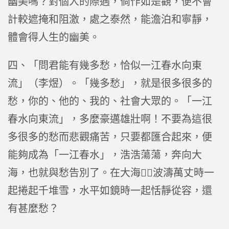
幽美嗎？對個人的際遇，倘作如是觀，便不會
計較遮掩和阻激，處之泰然，能澹泊和寧靜，
體會得人生的幽美。
四、「問君能有幾多愁，恰似一江春水向東
流」（李煜）。「幾多愁」，就是很多很多的
愁，你的、他的、我的、社會大眾的。「一江
春水向東流」，多麼豪邁雄壯啊！不要為這很
多很多的愁而悲觀痛苦，只要都匯合起來，便
能夠成為「一江春水」，浩浩蕩蕩，奔向大
海，也就與愁告別了。在大海，波濤萬丈時一
起捲起千堆雪，水平如鏡時一起恬靜從容，還
有甚麼愁？