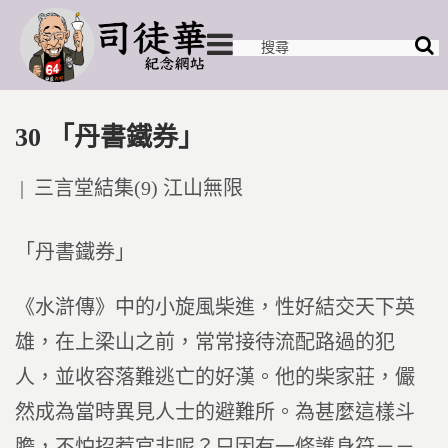
30 「丹書鐵券」
Posted
三言堂結集(9) 江山無限
in
「丹書鐵券」
《水滸傳》中的小旋風柴進，性好結交天下英
雄，在上梁山之前，常常接待流配路過的犯
人，並收容落難逃亡的好漢。他的柴家莊，儼
然成為當時異見人士的避難所。為甚麼這樣斗
膽，不怕招惹官非呢？只因有一條護身符－－