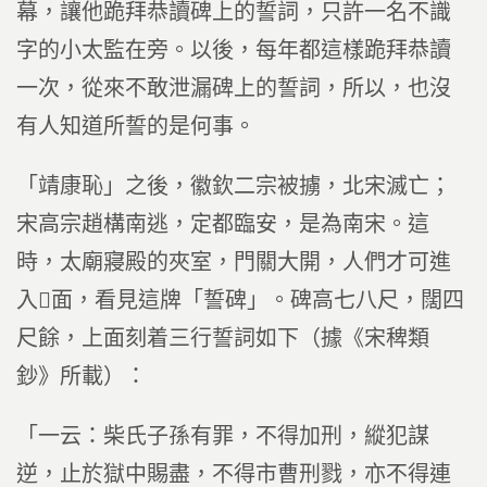
幕，讓他跪拜恭讀碑上的誓詞，只許一名不識
字的小太監在旁。以後，每年都這樣跪拜恭讀
一次，從來不敢泄漏碑上的誓詞，所以，也沒
有人知道所誓的是何事。
「靖康恥」之後，徽欽二宗被擄，北宋滅亡；
宋高宗趙構南逃，定都臨安，是為南宋。這
時，太廟寢殿的夾室，門關大開，人們才可進
入面，看見這牌「誓碑」。碑高七八尺，闊四
尺餘，上面刻着三行誓詞如下（據《宋稗類
鈔》所載）：
「一云：柴氏子孫有罪，不得加刑，縱犯謀
逆，止於獄中賜盡，不得市曹刑戮，亦不得連