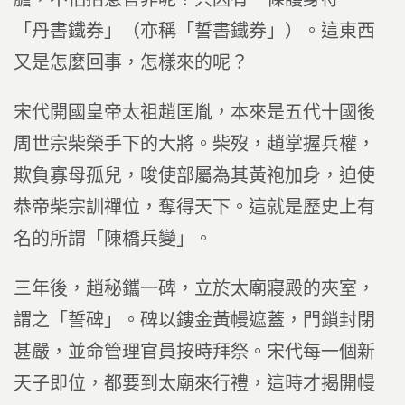
「丹書鐵券」（亦稱「誓書鐵券」）。這東西
又是怎麼回事，怎樣來的呢？
宋代開國皇帝太祖趙匡胤，本來是五代十國後
周世宗柴榮手下的大將。柴歿，趙掌握兵權，
欺負寡母孤兒，唆使部屬為其黃袍加身，迫使
恭帝柴宗訓禪位，奪得天下。這就是歷史上有
名的所謂「陳橋兵變」。
三年後，趙秘鑴一碑，立於太廟寢殿的夾室，
謂之「誓碑」。碑以鏤金黃幔遮蓋，門鎖封閉
甚嚴，並命管理官員按時拜祭。宋代每一個新
天子即位，都要到太廟來行禮，這時才揭開幔