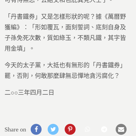
可有恃無恐，去結交和包庇異見人士了。
「丹書鐵券」又是怎樣形狀的呢？據《萬曆野
獲編》：「形如覆瓦，面刻誓詞、底刻自身及
子孫免死次數，質如綠玉，不類凡鐵，其字皆
用金填」。
今天的太子黨，大抵也有無形的「丹書鐵券」
罷，否則，何敢那麼肆無忌憚地貪污腐化？
二○○三年四月二日
Share on