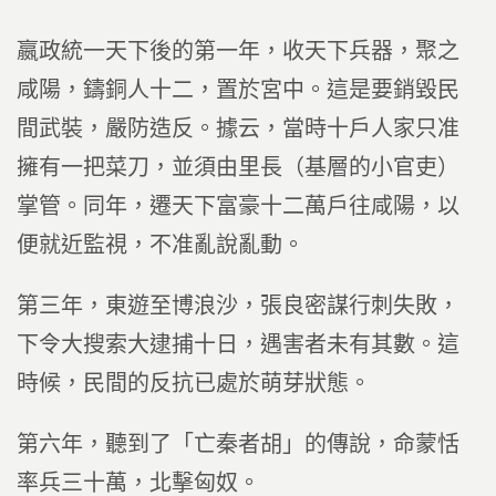
嬴政統一天下後的第一年，收天下兵器，聚之
咸陽，鑄銅人十二，置於宮中。這是要銷毀民
間武裝，嚴防造反。據云，當時十戶人家只准
擁有一把菜刀，並須由里長（基層的小官吏）
掌管。同年，遷天下富豪十二萬戶往咸陽，以
便就近監視，不准亂說亂動。
第三年，東遊至博浪沙，張良密謀行刺失敗，
下令大搜索大逮捕十日，遇害者未有其數。這
時候，民間的反抗已處於萌芽狀態。
第六年，聽到了「亡秦者胡」的傳說，命蒙恬
率兵三十萬，北擊匈奴。