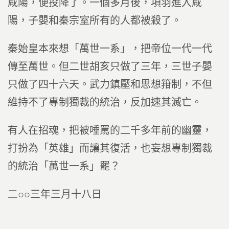
咸陽，便投降了。一個多月後，項羽進入咸
陽，子嬰和秦宗室所有的人都被殺了。
秦始皇本來想「萬世一系」，把帝位一代一代
傳至萬世。但二世胡亥只做了三年，三世子嬰
只做了四十六天。武力鎮壓和思想箝制，不但
維持不了專制獨裁的統治，反加速其滅亡。
有人在招魂，把被唾罵的二千多年前的幽靈，
打扮為「英雄」而讓其復活，也妄想專制獨裁
的統治「萬世一系」罷？
二○○三年三月十八日