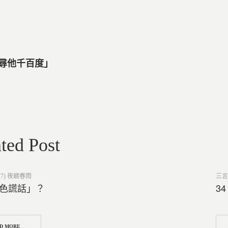
眾尋他千百度」
ted Post
Post
7) 夜聽春雨
三言
in
白色謊話」？
3
D MORE