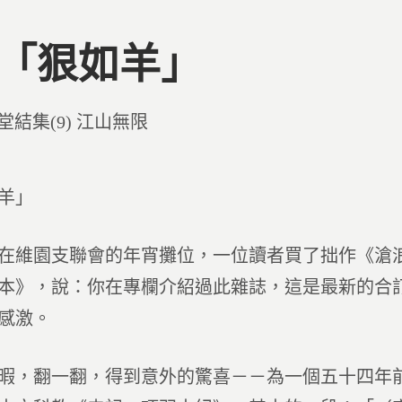
3 「狠如羊」
d
堂結集(9) 江山無限
羊」
在維園支聯會的年宵攤位，一位讀者買了拙作《滄
本》，說：你在專欄介紹過此雜誌，這是最新的合
感激。
暇，翻一翻，得到意外的驚喜－－為一個五十四年