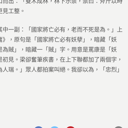
口而出：「雙木成林，林下示禁，禁曰：斧斤以時
更見工整。
其中一副：「國家將亡必有，老而不死是為。」上
庸》，原句是「國家將亡必有妖孽」，暗藏「妖
是為賊」，暗藏一「賊」字。用意是罵康是「妖
是初見。梁卻奮筆疾書，在上下聯都加了兩個字，
為人瑞。」眾人都拍案叫絕。我卻以為，「忠烈」