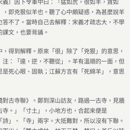
宋義）因下令軍中曰：『猛如虎，很如羊，貪如
」，即兇狠似羊也。聽了心中頗疑惑，為甚麼說羊
也答不了。當時自己去解釋：宋義才疏志大，不學
的課文，也要背誦。
中，得到解釋。原來「很」除了「兇狠」的意思，
》注：「違，逆，不聽從」。羊有溫順的一面，但
思是死心眼、固執；江蘇方言有「死綿羊」，意思
橋對古寺聯》。鄭到深山訪友，路過一古寺，見牆
古寺。」「寸土」，小地方也，合起來便是
「詩」、「寺」兩字。大抵難對，所以沒有下聯。