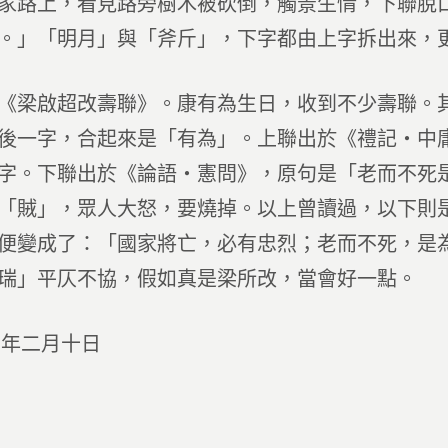
家路上，看見路旁樹木被砍倒，觸景生情，下聯脫
。」「明月」與「斧斤」，下字都由上字拆出來，
《梁啟超改壽聯》。康有為生日，收到不少壽聯。
後一字，合起來是「有為」。上聯出於《禮記‧中
字。下聯出於《論語‧憲問》，原句是「老而不死
「賊」，眾人大怒，要燒掉。以上曾讀過，以下則
便變成了：「國家將亡，必有忠烈；老而不死，是
瑞」平仄不協，假如真是梁所改，當會好一點。
三年二月十日