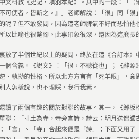
中文科教《史記‧項羽本紀》。其中的一段：「（
不可使者，皆斬之。』」老師解說：「很」同「狠
的呢？但不敢發問，因為這老師脾氣不好而恐怕他
所以比喻也很蹩腳。此事印象很深，還因為這麼長
裏放了半個世紀以上的疑問，終於在這《合訂本》
一個含義。《說文》：「很，不聽從也」；《辭源
逆、執拗的性格。所以北方方言有「死羊眼」，意
別人怎樣說，也不理睬，我行我素。
還讀了兩個有趣的關於對聯的故事。其一，《鄭板
單聯：「寸土為寺，寺旁言詩，詩云：明月送僧歸
；「言」、「寺」合起來便是「詩」；下面又用了