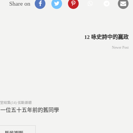
Share on
12 咏史詩中的嬴政
Newer Post
ed
堂結集(14) 弦斷誰聽
4 一位五十五年前的舊同學
READ MORE