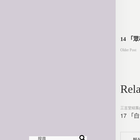
文
14 「
Older Post
章
導
Rela
覽
Posted
三言堂結集(
in
17 「
REA