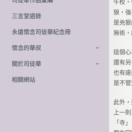
司徒華作品彙編
午校，
狼，強
三言堂語錄
是兇狠
永遠懷念司徒華紀念冊
無術，
懷念的華叔
這個心
還有另
關於司徒華
也有違
相關網站
是不管
此外，
上一則
「寺」