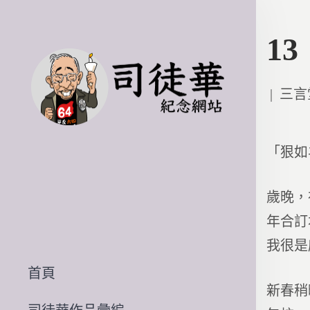
1
Poste
三言
in
「狠如
歲晚，
年合訂
我很是
首頁
新春稍