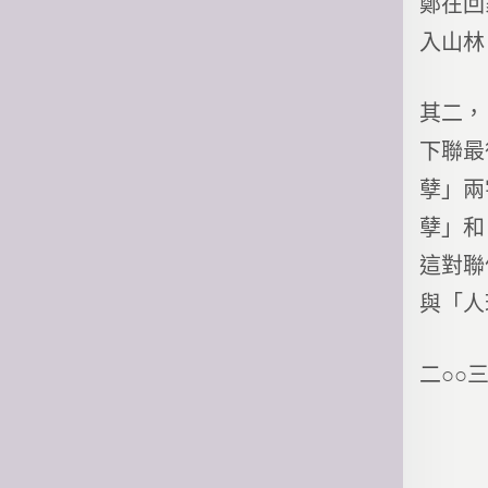
鄭在回
入山林
其二，
下聯最
孽」兩
孽」和
這對聯
與「人
二○○