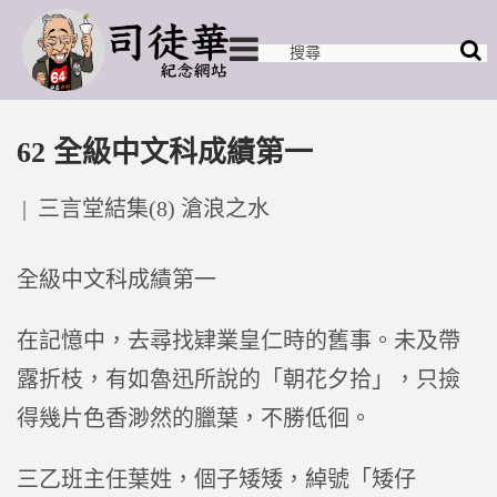
62 全級中文科成績第一
Posted
三言堂結集(8) 滄浪之水
in
全級中文科成績第一
在記憶中，去尋找肄業皇仁時的舊事。未及帶
露折枝，有如魯迅所說的「朝花夕拾」，只撿
得幾片色香渺然的臘葉，不勝低徊。
三乙班主任葉姓，個子矮矮，綽號「矮仔