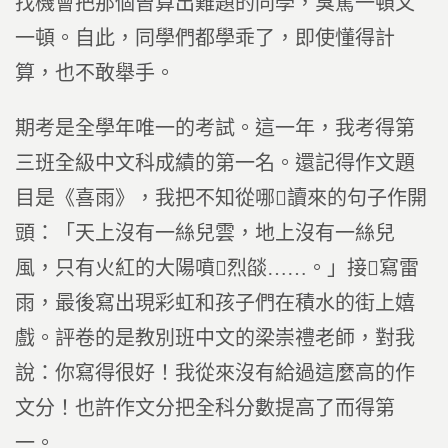
找機會把那個曾算出難題的同學，臭罵一頓又
一頓。自此，同學們都學乖了，即使懂得計
算，也不敢舉手。
期考是全學年唯一的考試。這一年，我考得第
三班全級中文科成績的第一名。還記得作文題
目是《喜雨》，我把不知從哪讀來的句子作開
頭：「天上沒有一絲兒雲，地上沒有一絲兒
風，只有火紅的大陽噴烈燄……。」接寫雷
雨，最後寫出現彩虹和孩子們在積水的街上嬉
戲。評卷的是教別班中文的梁崇禮老師，對我
說：你寫得很好！我從來沒有給過這麼高的作
文分！也許作文分把全科分數提高了而得第
一。