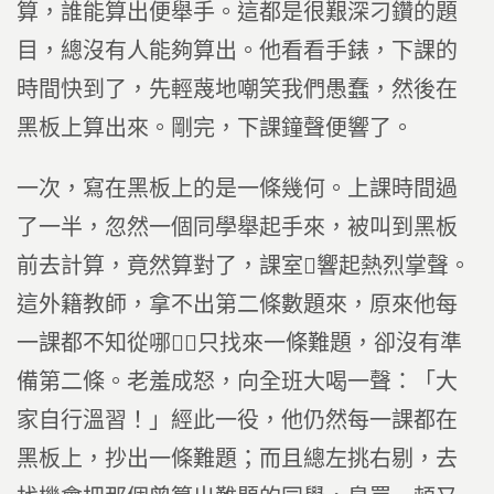
算，誰能算出便舉手。這都是很艱深刁鑽的題
目，總沒有人能夠算出。他看看手錶，下課的
時間快到了，先輕蔑地嘲笑我們愚蠢，然後在
黑板上算出來。剛完，下課鐘聲便響了。
一次，寫在黑板上的是一條幾何。上課時間過
了一半，忽然一個同學舉起手來，被叫到黑板
前去計算，竟然算對了，課室響起熱烈掌聲。
這外籍教師，拿不出第二條數題來，原來他每
一課都不知從哪，只找來一條難題，卻沒有準
備第二條。老羞成怒，向全班大喝一聲：「大
家自行溫習！」經此一役，他仍然每一課都在
黑板上，抄出一條難題；而且總左挑右剔，去