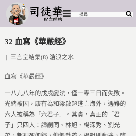
32 血寫《華嚴經》
Posted
三言堂結集(8) 滄浪之水
in
血寫《華嚴經》
一八九八年的戊戌變法，僅一零三日而失敗。
光緒被囚，康有為和梁啟超逃亡海外，遇難的
六人被稱為「六君子」。其實，真正的「君
子」只四人：譚嗣同、林旭、楊深秀、劉光
弟，都視死如歸，慷慨赴義。楊銳則動搖，臨