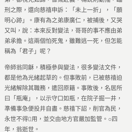
刑之際，還向慈禧申訴：「未上一折」，「願
明心跡」。康有為之弟康廣仁，被捕後，又哭
又叫，說：本來反對變法，哥哥的事不應由弟
弟承擔。這兩個怕死鬼，雖難逃一死，但怎能
稱為「君子」呢？
帝師翁同龢，積極參與變法，很多變法文件，
都是他為光緒起草的。但事敗前，已被慈禧迫
光緒解除其職務，遣回原籍。事敗後，名居所
曰「瓶庵」，以示守口如瓶，在院子掘一井，
準備事急便投井自盡。慈禧下詔，削官為民，
永世不得用，並交由地方官嚴加監管。○四
年，翁逝世。