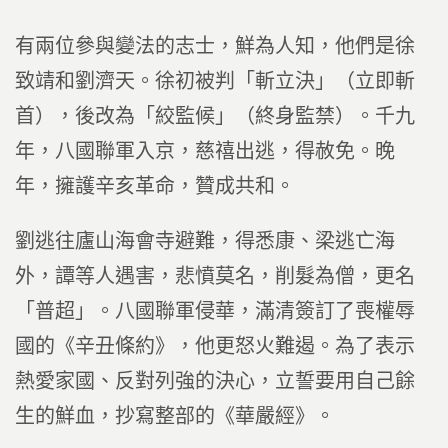
有兩位參與變法的志士，鮮為人知，他們是徐
致靖和劉濟天。徐初被判「斬立決」（立即斬
首），後改為「絞監候」（終身監禁）。千九
年，八國聯軍入京，慈禧出逃，得赦免。晚
年，擁護辛亥革命，贊成共和。
劉逃往廬山海會寺避難，得悉康、梁逃亡海
外，譚等人遇害，悲憤莫名，削髮為僧，更名
「普超」。八國聯軍侵華，滿清簽訂了喪權辱
國的《辛丑條約》，他更怒火難遏。為了表示
熱愛家國、反對列強的決心，立誓要用自己餘
生的鮮血，抄寫整部的《華嚴經》。