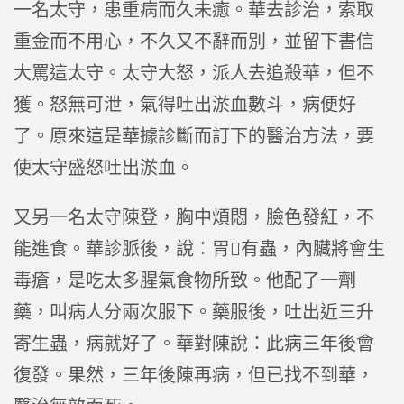
一名太守，患重病而久未癒。華去診治，索取
重金而不用心，不久又不辭而別，並留下書信
大罵這太守。太守大怒，派人去追殺華，但不
獲。怒無可泄，氣得吐出淤血數斗，病便好
了。原來這是華據診斷而訂下的醫治方法，要
使太守盛怒吐出淤血。
又另一名太守陳登，胸中煩悶，臉色發紅，不
能進食。華診脈後，說：胃有蟲，內臟將會生
毒瘡，是吃太多腥氣食物所致。他配了一劑
藥，叫病人分兩次服下。藥服後，吐出近三升
寄生蟲，病就好了。華對陳說：此病三年後會
復發。果然，三年後陳再病，但已找不到華，