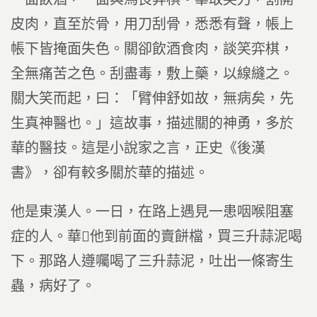
皮肉，直至於骨，用刀刮骨，悉悉有聲，帳上
帳下皆掩面失色。關卻飲酒食肉，談笑弈棋，
全無痛苦之色。刮盡毒，敷上藥，以線縫之。
關大笑而起，曰：「臂伸舒如故，無病矣，先
生真神醫也。」這故事，描述關的神勇，多於
華的醫技。這是小說家之言，正史《後漢
書》，卻有較多關於華的描述。
他是東漢人。一日，在路上遇見一患咽喉阻塞
症的人。華他到前面的賣餅檔，買三升蒜泥喝
下。那路人遵囑喝了三升蒜泥，吐出一條寄生
蟲，病好了。