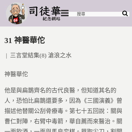
31 神醫華佗
Posted
三言堂結集(8) 滄浪之水
in
神醫華佗
他是與扁鵲齊名的古代良醫，但知道其名的
人，恐怕比扁鵲還要多，因為《三國演義》曾
描述他替關公刮骨療毒。第七十五回說：關與
曹仁對陣，右臂中毒箭，華自薦而來醫治。關
一面飲酒，一面與馬良弈棋。華取尖刀，割開