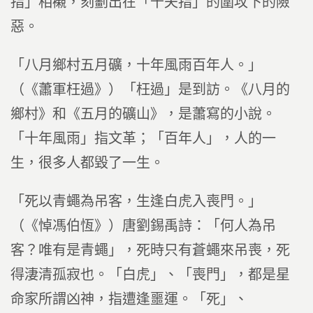
指」相襯，刻劃出在「千夫指」的圍攻下的險
惡。
「八月鄉村五月礦，十年風雨百年人。」
（《蕭軍枉過》）「枉過」是到訪。《八月的
鄉村》和《五月的礦山》，是蕭寫的小說。
「十年風雨」指文革；「百年人」，人的一
生，很多人都毀了一生。
「死以青蠅為吊客，生逢白虎入喪門。」
（《悼馮伯恆》）唐劉錫禹詩：「何人為吊
客？唯有是青蠅」，死時只有蒼蠅來吊喪，死
得淒清孤寂也。「白虎」、「喪門」，都是星
命家所謂凶神，指遭逢噩運。「死」、