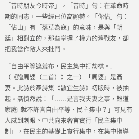
「昔時朋友今時帝」。「昔時」句：在革命時
期的同志，一些經已位高顯赫。「你佔」句：
「佔山」有「落草為寇」的意味，是與「朝
廷」相對立的，那些掌握了權力的舊戰友，卻
把我當作敵人來批鬥。
「自由平等遮羞布，民主集中打劫棋。」
（《贈周婆（二首）》之一）「周婆」是聶
妻。此詩於聶詩集《散宜生詩》初版時，被抽
起。聶憤然說：「……是言我夫妻之事，難道
家庭就不許言自由平等、民主集中？」可見有
人感到刺眼。中共向來奢言實行「民主集中
制」，在民主的基礎上實行集中，在集中指導