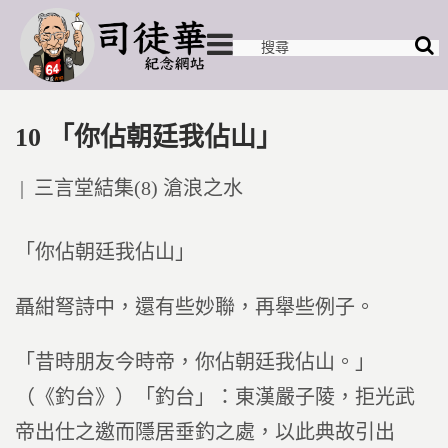
10 「你佔朝廷我佔山」
Posted
三言堂結集(8) 滄浪之水
in
「你佔朝廷我佔山」
聶紺弩詩中，還有些妙聯，再舉些例子。
「昔時朋友今時帝，你佔朝廷我佔山。」
（《釣台》）「釣台」：東漢嚴子陵，拒光武
帝出仕之邀而隱居垂釣之處，以此典故引出