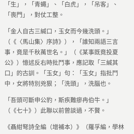
「生」，「青蠅」、「白虎」，「吊客」、
「喪門」，對仗工整。
「金人自古三緘口，玉女而今幾洗頭。」
（《〈馬山集〉序詩》），「誰知兩語三言
事，竟是千秋萬世名。」（《某事既竟投夏
公》）憶述反右時批鬥事，應記取「三緘其
口」的古訓。「玉女」句：「玉女」指批鬥
中，女將特別兇狠；「洗頭」，洗腦也。
「吾頭可斷申公豹，斯疾難瘳冉伯牛。」
（《七十》）此聯以前曾談過，不贅。
《聶紺弩詩全編（增補本）》（羅孚編，學林