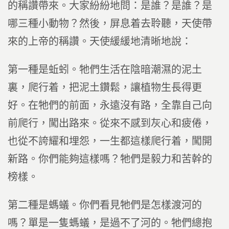
的稱讚帶來。大家紛紛地問：是誰？是誰？是
哪三種小動物？然後，屏息着去聆聽，天使帶
來的上帝的稱讚。天使緩緩地清晰地說：
第一種是蚯蚓。牠們生活在陰暗潮濕的泥土
裏，爬行着，把泥土鑽鬆，讓植物生長得更
好。在牠們的前面，永遠沒有路，全靠自己向
前爬行，闖出路來。從來不感到灰心和疲倦，
也從不誇耀和埋怨，一生都這樣爬行着，闖開
新路。你們能夠這樣嗎？牠們是毅力和苦幹的
榜樣。
第二種是螞蟻。你們看見牠們是怎樣渡河的
嗎？單是一隻螞蟻，是過不了河的。牠們總抱