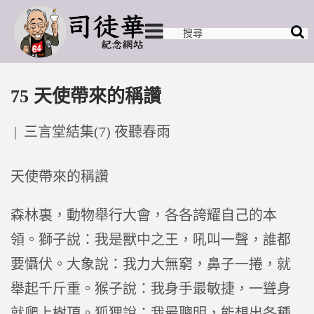
75 天使帶來的稱讚
Posted
三言堂結集(7) 夜聽春雨
in
天使帶來的稱讚
森林裏，動物舉行大會，各各誇耀自己的本
領。獅子說：我是獸中之王，吼叫一聲，誰都
要懾伏。大象說：我力大無窮，鼻子一捲，就
舉起千斤重。猴子說：我身手最敏捷，一聳身
就爬上樹頂。狐狸說：我最聰明，能想出各種