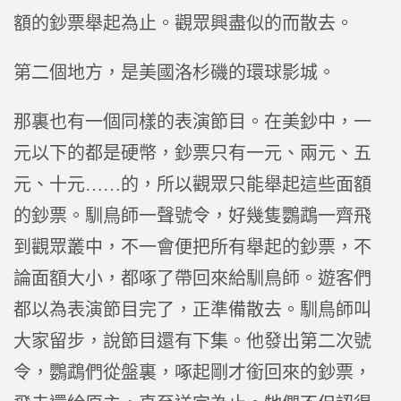
額的鈔票舉起為止。觀眾興盡似的而散去。
第二個地方，是美國洛杉磯的環球影城。
那裏也有一個同樣的表演節目。在美鈔中，一
元以下的都是硬幣，鈔票只有一元、兩元、五
元、十元……的，所以觀眾只能舉起這些面額
的鈔票。馴鳥師一聲號令，好幾隻鸚鵡一齊飛
到觀眾叢中，不一會便把所有舉起的鈔票，不
論面額大小，都啄了帶回來給馴鳥師。遊客們
都以為表演節目完了，正準備散去。馴鳥師叫
大家留步，說節目還有下集。他發出第二次號
令，鸚鵡們從盤裏，啄起剛才銜回來的鈔票，