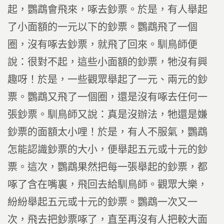
起，鸚鵡會飛來，啄去鈔票。於是，有人舉起
了小面額的一元以下的鈔票。鸚鵡飛了一個
圈，沒有啄去鈔票，就飛了回來。馴鳥師便
說：很對不起，這些小面額的鈔票，牠沒有興
趣呀！於是，一些觀眾舉起了一元、兩元的鈔
票。鸚鵡又飛了一個圈，還是沒有啄去任何一
張鈔票。馴鳥師又說：真是沒辦法，牠還是嫌
鈔票的面額太小哩！於是，有人不服氣，鸚鵡
怎能認識鈔票的大小，便舉起五元或十元的鈔
票。這次，鸚鵡果然把每一張舉起的鈔票，都
啄了含在嘴裏，飛回去給馴鳥師。觀眾大樂，
紛紛舉起五元或十元的鈔票。鸚鵡一次又一
次，飛去把鈔票啄了，直至再沒有人把較大面