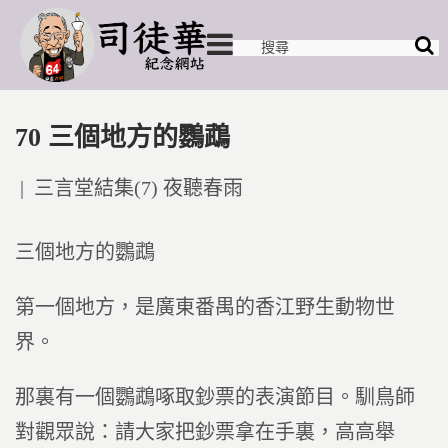
70 三個地方的鸚鵡
Posted
三言堂結集(7) 夜聽春雨
in
三個地方的鸚鵡
第一個地方，是廣東番禺的香江野生動物世
界。
那裏有一個鸚鵡啄取鈔票的表演節目。馴鳥師
對觀眾說：請大家把鈔票拿在手裏，高高舉