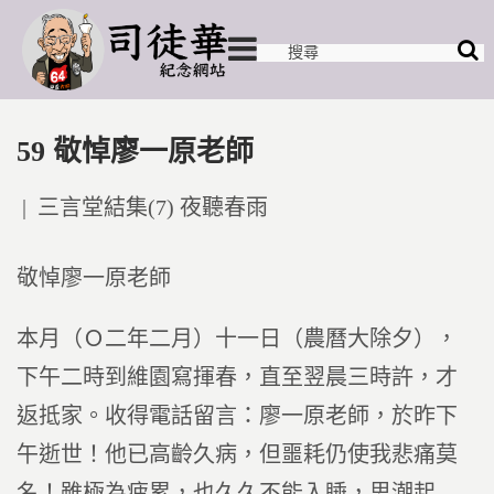
59 敬悼廖一原老師
Posted
三言堂結集(7) 夜聽春雨
in
敬悼廖一原老師
本月（Ｏ二年二月）十一日（農曆大除夕），
下午二時到維園寫揮春，直至翌晨三時許，才
返抵家。收得電話留言：廖一原老師，於昨下
午逝世！他已高齡久病，但噩耗仍使我悲痛莫
名！雖極為疲累，也久久不能入睡，思潮起