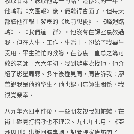
吸取甘霖，聽取他每一句話。這樣只約一年，
他轉職《文匯報》後，便難得會面了，但每天
都讀他在報上發表的《思前想後》、《峰迴路
轉》、《我們這一群》。他沒有在課室裏教過
我，但在人生、工作、生活上，卻給了我畢生
受用、畢生難忙的教導，在心裏一直尊之為可
敬的老師。六六年初，我到辦事處找他，他介
紹了影星周驄。多年後碰見周，周告訴我：廖
曾說我是他的學生。他也認同這師生關係，我
很覺榮幸。
八九年六四事件後，一些朋友視我如蛇蠍，在
街上碰見打招呼也不理睬。九七年七月，《亞
洲周刊》出版回歸專輯，記者張家偉訪問了