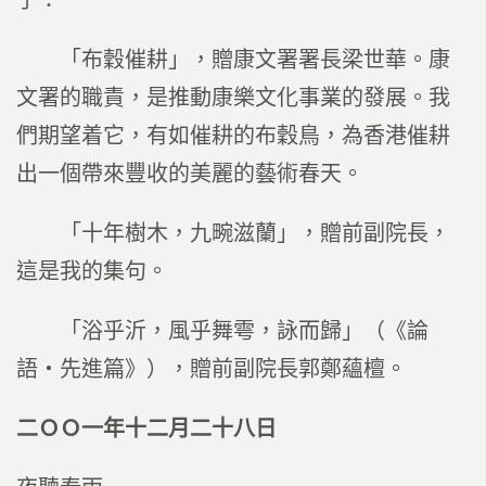
了：
「布穀催耕」，贈康文署署長梁世華。康
文署的職責，是推動康樂文化事業的發展。我
們期望着它，有如催耕的布穀鳥，為香港催耕
出一個帶來豐收的美麗的藝術春天。
「十年樹木，九畹滋蘭」，贈前副院長，
這是我的集句。
「浴乎沂，風乎舞雩，詠而歸」（《論
語‧先進篇》），贈前副院長郭鄭蘊檀。
二ＯＯ一年十二月二十八日