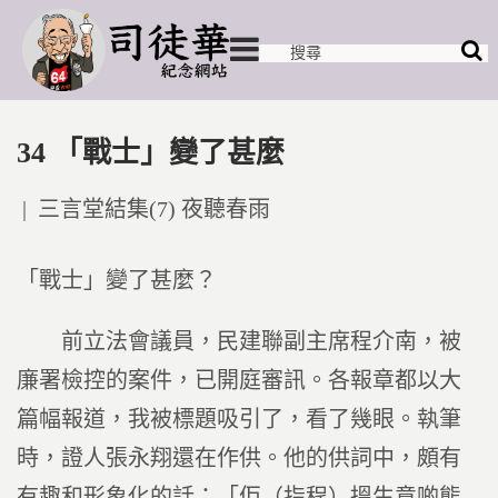
34 「戰士」變了甚麼
Posted
三言堂結集(7) 夜聽春雨
in
「戰士」變了甚麼？
前立法會議員，民建聯副主席程介南，被
廉署檢控的案件，已開庭審訊。各報章都以大
篇幅報道，我被標題吸引了，看了幾眼。執筆
時，證人張永翔還在作供。他的供詞中，頗有
有趣和形象化的話：「佢（指程）搵生意啲態