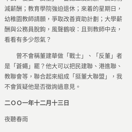
減薪酬；教育學院強迫退休；來着的星期日，
幼稚園教師請願，爭取改善資助計劃；大學薪
酬與公務員脫鉤，風聲鶴唳：且到教師中去，
看看有多少怨氣？
曾不會稱董建華做「戰士」、「反董」者
是「蒼蠅」罷？他大可以把民建聯、港進聯、
教聯會等，聯合起來組成「挺董大聯盟」，我
不會質疑他是否徵詢過意見。
二ＯＯ一年十二月十三日
夜聽春雨