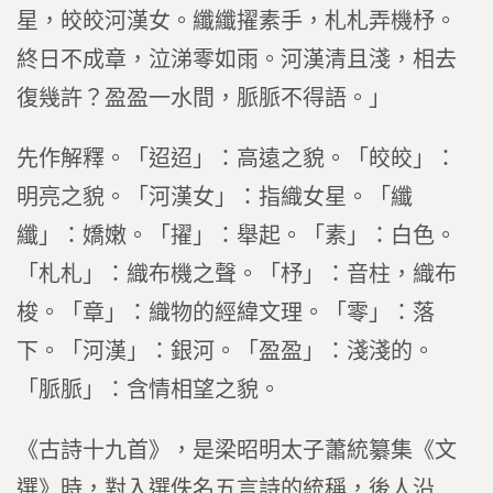
星，皎皎河漢女。纖纖擢素手，札札弄機杼。
終日不成章，泣涕零如雨。河漢清且淺，相去
復幾許？盈盈一水間，脈脈不得語。」
先作解釋。「迢迢」：高遠之貌。「皎皎」：
明亮之貌。「河漢女」：指織女星。「纖
纖」：嬌嫩。「擢」：舉起。「素」：白色。
「札札」：織布機之聲。「杼」：音柱，織布
梭。「章」：織物的經緯文理。「零」：落
下。「河漢」：銀河。「盈盈」：淺淺的。
「脈脈」：含情相望之貌。
《古詩十九首》，是梁昭明太子蕭統纂集《文
選》時，對入選佚名五言詩的統稱，後人沿