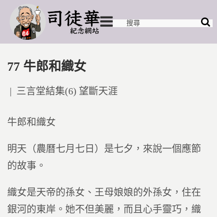
77 牛郎和織女
Posted
三言堂結集(6) 望斷天涯
in
牛郎和織女
明天（農曆七月七日）是七夕，來說一個應節
的故事。
織女是天帝的孫女、王母娘娘的外孫女，住在
銀河的東岸。她不但美麗，而且心手靈巧，織