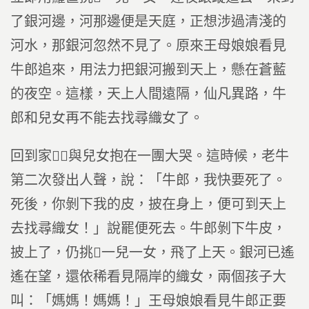
了銀河邊，河那邊便是天庭，正想涉過清淺的
河水，那銀河忽然不見了。原來王母娘娘看見
牛郎追來，用法力把銀河搬到天上，懸在蒼藍
的夜空。這樣，天上人間遠隔，仙凡異路，牛
郎和兒女再不能去找尋織女了。
回到家，與兒女抱在一團大哭。這時候，老牛
第二次發出人聲，說：「牛郎，我快要死了。
死後，你剝下我的皮，披在身上，便可到天上
去找尋織女！」說罷便死去。牛郎剝下牛皮，
披上了，仍挑一兒一女，飛了上天。銀河已遙
遙在望，還依稀看見隔岸的織女，兩個孩子大
叫：「媽媽！媽媽！」王母娘娘看見牛郎正要