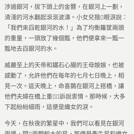
涉過銀河，拔下頭上的金簪，在銀河上一劃，
清淺的河水翻起滾滾波濤。小女兒揩眼淚說：
「我們來舀乾銀河的水！」為了均衡籮筐兩頭
的重量，一頭放了幾個瓢，他們便拿來一瓢一
瓢地去舀銀河的水。
威嚴至上的天帝和鐵石心腸的王母娘娘，也被
感動了，允許他們在每年的七月七日晚上，相
見一次。這天晚上，命喜鵲在銀河上搭橋，讓
他們夫婦在橋上重，訴說衷情。那時候，大多
下起紛紛細雨，這便是織女的淚。
今天，在秋夜的繁星中，我們可以看見在銀河