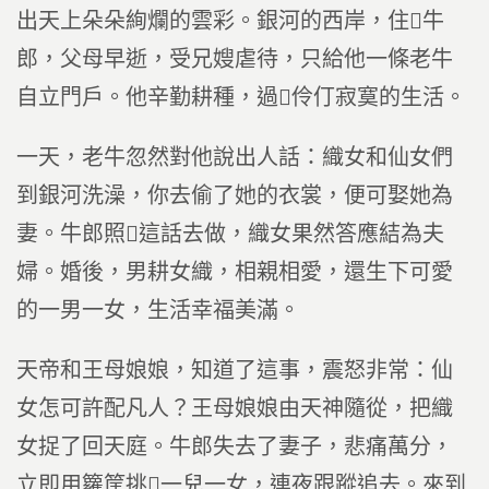
出天上朵朵絢爛的雲彩。銀河的西岸，住牛
郎，父母早逝，受兄嫂虐待，只給他一條老牛
自立門戶。他辛勤耕種，過伶仃寂寞的生活。
一天，老牛忽然對他說出人話：織女和仙女們
到銀河洗澡，你去偷了她的衣裳，便可娶她為
妻。牛郎照這話去做，織女果然答應結為夫
婦。婚後，男耕女織，相親相愛，還生下可愛
的一男一女，生活幸福美滿。
天帝和王母娘娘，知道了這事，震怒非常：仙
女怎可許配凡人？王母娘娘由天神隨從，把織
女捉了回天庭。牛郎失去了妻子，悲痛萬分，
立即用籮筐挑一兒一女，連夜跟蹤追去。來到