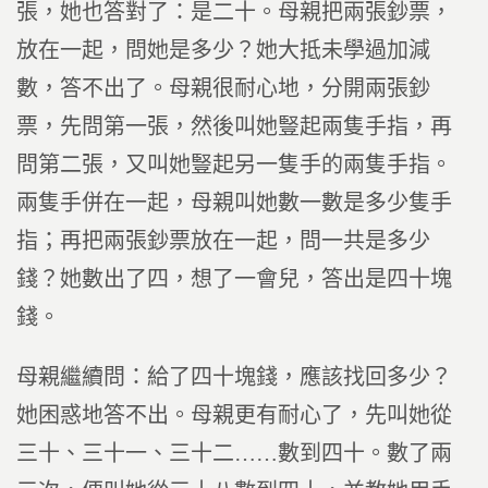
張，她也答對了：是二十。母親把兩張鈔票，
放在一起，問她是多少？她大抵未學過加減
數，答不出了。母親很耐心地，分開兩張鈔
票，先問第一張，然後叫她豎起兩隻手指，再
問第二張，又叫她豎起另一隻手的兩隻手指。
兩隻手併在一起，母親叫她數一數是多少隻手
指；再把兩張鈔票放在一起，問一共是多少
錢？她數出了四，想了一會兒，答出是四十塊
錢。
母親繼續問：給了四十塊錢，應該找回多少？
她困惑地答不出。母親更有耐心了，先叫她從
三十、三十一、三十二……數到四十。數了兩