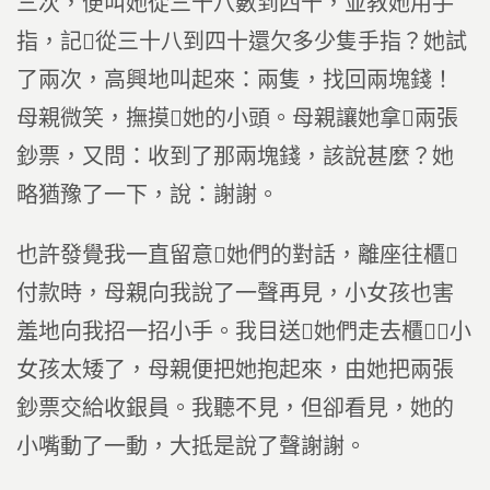
三次，便叫她從三十八數到四十，並教她用手
指，記從三十八到四十還欠多少隻手指？她試
了兩次，高興地叫起來：兩隻，找回兩塊錢！
母親微笑，撫摸她的小頭。母親讓她拿兩張
鈔票，又問：收到了那兩塊錢，該說甚麼？她
略猶豫了一下，說：謝謝。
也許發覺我一直留意她們的對話，離座往櫃
付款時，母親向我說了一聲再見，小女孩也害
羞地向我招一招小手。我目送她們走去櫃，小
女孩太矮了，母親便把她抱起來，由她把兩張
鈔票交給收銀員。我聽不見，但卻看見，她的
小嘴動了一動，大抵是說了聲謝謝。