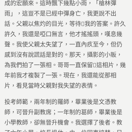
成的宏願來。這時飄下幾點小雨，「槍林彈
雨」，這豈不是已經中彈身亡，我更說不出
話。父親以焦灼的目光，等待我的答案。許久
許久，我還是啞口無言，他才搖搖頭，嘆息幾
聲。我使父親太失望了，一直內疚至今，但仍
感到沒有說謊話是對的。那天，攝影的小販，
為我們拍了一張相。哥哥一直保留這相片，幾
年前我才複製了一張。現在，我還能從那相
片，看見當時父親對我失望的表情。
投考師範，兩年制的羅師，畢業後是文憑教
師，可晉升副教席；一年制的葛師，畢業後是
小學教師，卻無晉升機會。我選擇了後者。教