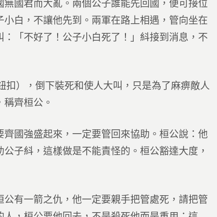
國無國君而大亂。兩個公子誰能先回國，便可接位
子小白，不讓他先到。兩軍在路上相遇，管向坐在
叫：「不好了！公子小白死了！」紏接到消息，不
的鈕扣），倒下裝死和使人大叫，只是為了麻痹敵人
，稱齊桓公。
要齊國強盛起來，一定要管回來協助。桓公說：他
助公子紏，這樣做是不能責怪的。桓公豁達大度，
桓公有一箭之仇，他一定要親手把管處死，請把管
的人，桓公要他回去，不是殺死他而是重用；這