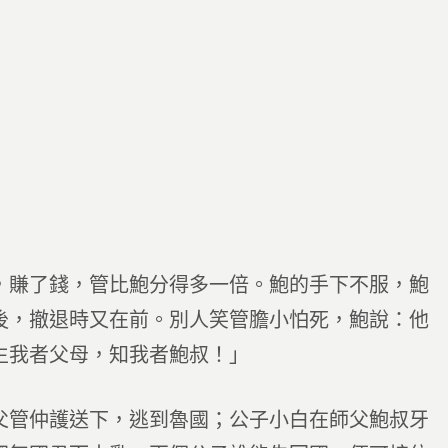
，賺了錢，管比鮑分得多一倍。鮑的手下不服，鮑
後，撤退時又在前。別人笑管膽小怕死，鮑說：他
生我者父母，知我者鮑叔！」
父管仲護送下，逃到魯國；公子小白在師父鮑叔牙