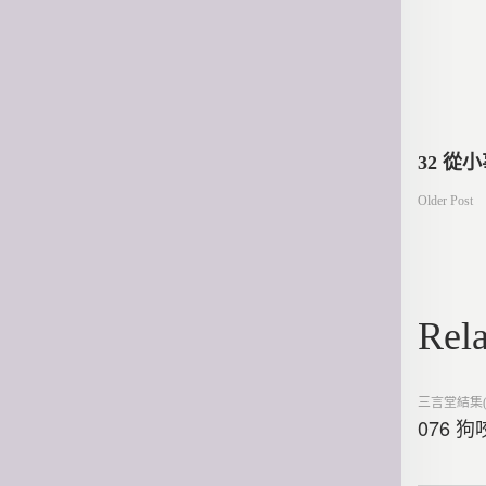
文
32 從
Older Post
章
導
Rela
覽
Posted
三言堂結集(
in
076 