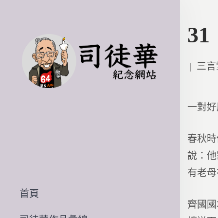
3
Poste
三言
in
一對好
春秋時
說：他
有老母
首頁
齊國國