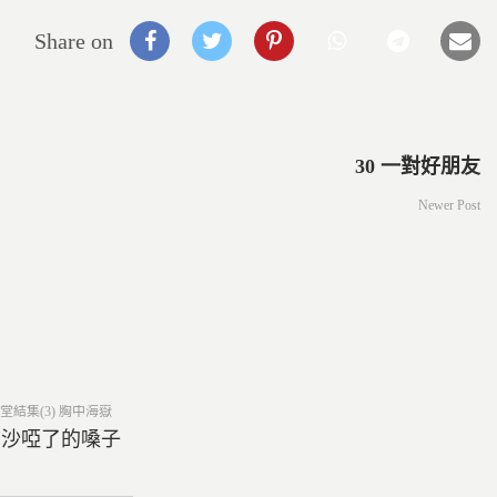
Share on
30 一對好朋友
Newer Post
ed
堂結集(3) 胸中海嶽
6 沙啞了的嗓子