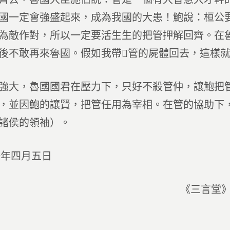
國一定會強盛起來，成為我國的大患！鮑說：桓公
為敵作對，所以一定要活生生的把管押解回齊。在
後不敢再來魯國。假如我帶管的屍體回去，這樣
強大，魯國國君在壓力下，只好不殺管仲，讓鮑把
，並因鮑的讓賢，把管任用為宰相。在管的協助下
諸侯的領袖）。
一年四月五日
《三言堂》