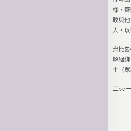
樣，齊
敢與他
人，以
齊比魯
解綑綁
主（眾
二○○