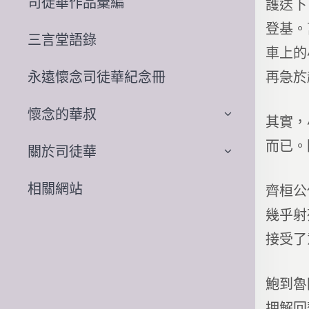
司徒華作品彙編
護送下
登基。
三言堂語錄
車上的
永遠懷念司徒華紀念冊
再急於
懷念的華叔
其實，
而已。
關於司徒華
相關網站
齊桓公
幾乎射
接受了
鮑到魯
押解回