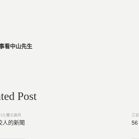
小事看中山先生
ted Post
Post
12) 塵土雲月
三言
in
狗咬人的新聞
5