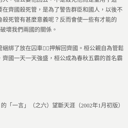
要在齊國殺死管，是為了警告群臣和國人，以後不
魯殺死管有甚麼意義呢？反而會使一些有才能的
就破壞我們兩國的關係。
管綑綁了放在囚車，押解回齊國。桓公親自為管鬆
，齊國一天一天強盛，桓公成為春秋五霸的首名霸
的「一言」（之六）望斷天涯（2002年1月初版）