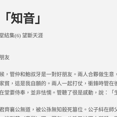
1 「知音」
d
堂結集(6) 望斷天涯
朋友
候，管仲和鮑叔牙是一對好朋友。兩人合夥做生意
家貧，這是我自願的。兩人一起打仗，衝鋒時管在
在堂要侍奉，並非怯懦。管聽了很是感動，說：「
君齊襄公無道，被公孫無知殺死篡位。公子紏在師