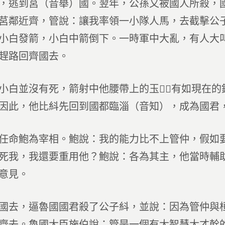
，逃到莒（音舉）國。翌年，公孫又被國人所殺，
莒鄰近齊，管說：讓我率領一小隊人馬，去截擊公
小白發箭，小白中箭倒下。一時軍中大亂，有人大
趕路回齊國去。
小白並沒有死，箭射中他腰帶上的玉（有如現在
因此，他比紏先回到國都臨淄（音知），成為國君
任命鮑為宰相。鮑說：我的能力比不上管仲，假如
死我，我還要重用他？鮑說：各為其主，他當時輔
意見。
國去，逼魯國國君殺了公子紏，並說：因為管仲與
齊去。魯國大臣施伯說：管是一個有大智慧大才幹