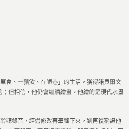
一簞食、一瓢飲、在陋巷」的生活。獲得諾貝爾文
的；但相信，他仍會繼續繪畫。他繪的是現代水墨
覆聆聽錄音，經過修改再筆錄下來。劉再復稱讚他