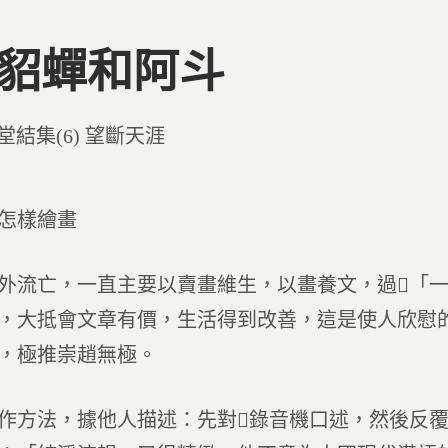
0 貂蟬和阿斗
d
堂結集(6) 望斷天涯
怎樣繪畫
外流亡，一直主要以賣畫維生，以畫養文，過「
，大抵會文章有價，生活得到改善，這是使人欣慰
，極推崇趙無極。
作方法，據他人描述：先對錄音機口述，然後反