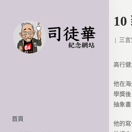
1
Poste
三言
in
高行健
他在海
學獎後
抽象畫
首頁
他的寫