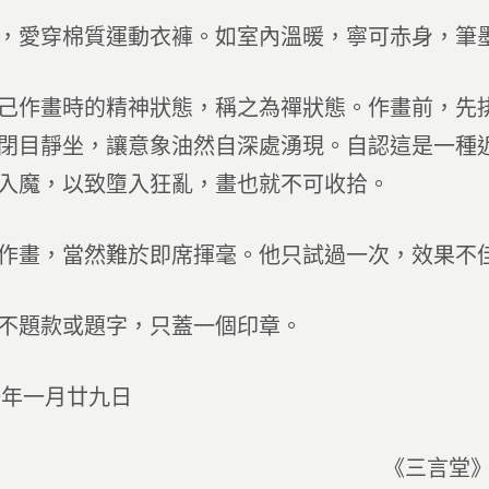
，愛穿棉質運動衣褲。如室內溫暖，寧可赤身，筆
己作畫時的精神狀態，稱之為禪狀態。作畫前，先
閉目靜坐，讓意象油然自深處湧現。自認這是一種
入魔，以致墮入狂亂，畫也就不可收拾。
作畫，當然難於即席揮毫。他只試過一次，效果不
不題款或題字，只蓋一個印章。
一年一月廿九日
《三言堂》