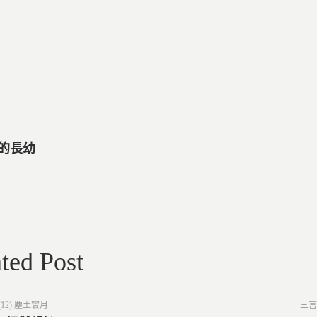
生的長幼
ted Post
Post
12) 塵土雲月
三言
in