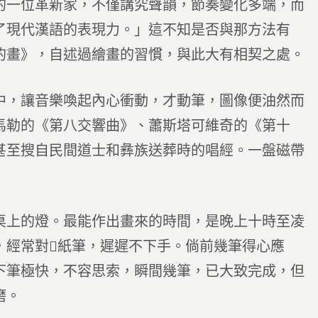
的一位革新家，不僅講究聲韻，節奏變化多端，而
了現代漢語的表現力。」這不知是否與那方法有
的畫》，自述過繪畫的習慣，與此大有相契之處。
中，讓音樂喚起內心衝動，才動筆，圖像便油然而
馬勒的《第八交響曲》、蕭斯塔可維奇的《第十
甚至搜自民間道士和彝族送葬時的唱經。一盤磁帶
桌上的燈。最能作出畫來的時間，是晚上十時至凌
，經常對紙筆，遲遲不下手。倘前幾筆得心應
下筆極快，不容思索，瞬間幾筆，已大致完成，但
磨。