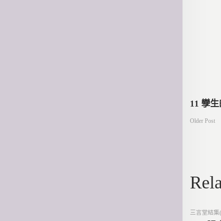
文
11 孿
Older Post
章
導
Rela
覽
Posted
三言堂結集(
in