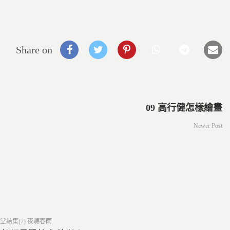
Share on
09 高行健怎樣繪畫
Newer Post
ed
堂結集(7) 夜聽春雨