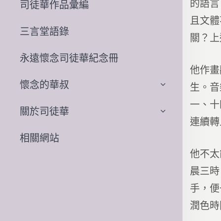
的語言
司徒華作品彙編
且文體
三言堂語錄
關？上
永遠懷念司徒華紀念冊
他作畫
懷念的華叔
生。音
一、十
關於司徒華
連續轉
相關網站
他不太
晨三時
手，便
潤色時