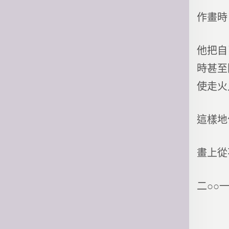
作畫時
他把自
時甚至
使走火
這樣地
畫上從
二○○