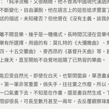
：「純淨流暢，又很精緻，他不啻為中國現代漢語
不斷變化，自由灑脫，他在語言上的這些追求豐富
述的描述，未知確否？但他曾在《沒有主義‧談我
離不開音樂，幾乎是一種儀式。長時間沉浸在音樂
樂有所選擇，用過的有：莫扎特的《大彌撒曲》、
四、十五交響曲》、麥西昂的《基督升天曲》等，
上幾天，直至開始不自覺地追隨了已熟習的樂曲。
能忍受自然光，即使在白天，也緊閉窗扉，單憑畫
。第一筆非常重要，倘失手，往往棄之作廢。所以
一口氣畫下去，不知是在作畫，還是畫自然生成。
間卻很長，可長至數月甚至一兩年，去反覆觀察琢