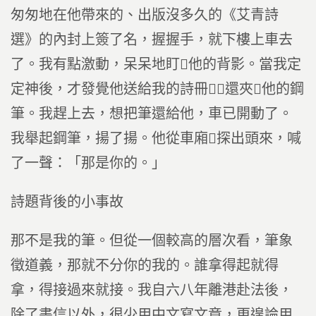
匆匆地在他帶來的、出版沒多久的《艾青詩
選》的內封上簽了名，握握手，就下樓上車去
了。我有點激動，呆呆地盯他的背影。當我定
定神後，才發覺他送給我的詩冊，還夾他的鋼
筆。我趕上去，想把筆還給他，車已開動了。
我舉起鋼筆，揚了揚。他從車廂探出頭來，喊
了一聲：「那是你的。」
詩題背後的小事故
那不是我的筆。但從一個較高的層次看，筆象
徵道義，那就不分你的我的。誰拿得起就得
拿，得接過來就接。我自六八年離港赴法後，
除了書信以外，很少用中文寫文章，更遑論用