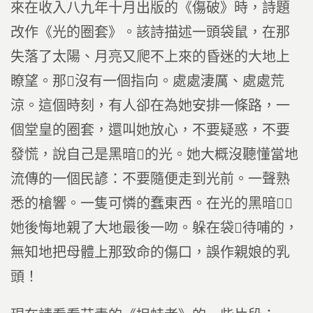
來在收入八九年十月出版的《傷破》時，詩題
改作《光的圈套》。該詩描述一頭袋鼠，在那
失落了太陽、月亮又爬不上來的昏迷的大地上
瞭望。那沒有一個指向。處處淒厲、處處荒
涼。這個時刻，有人卻在為她安排一條路，一
個堂皇的圈套，還叫她放心，不要疑惑，不要
發慌，說自己是黑暗的光。她大概沒聽懂當地
流傳的一個民諺：不要隨便走到光前。一聲熟
悉的槍響。一隻可憐的蠢東西。在光的黑暗，
她後悔地親了大地最後一吻。躲在袋待哺的，
無知地把母體上那致命的傷口，誤作親娘的乳
頭！