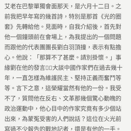
艾老在巴黎單獨會面那天，是六月十二日。之
前我把早年寫的幾首詩，特別是那首《光的圈
套》先轉給他。見面時，自我介紹後，首先對
他一個鐘頭前在會場上，為我提出的一個問題
而跟他的代表團團長劉白羽頂撞，表示有點擔
心。他說：「那算不了甚麼。請別掛懷。」事
緣劉在他的發言，大談中國作家們在過去幾十
年，一直怎樣為維護民主、堅持正義而奮鬥等
等。言下之意，這榮耀當然有他的一份。我受
不了，質問他在反右、文革那幾個驚心動魄的
政治運動中，他心目中的作家究竟有多少個站
出來，為蒙冤受害的人們說話？這位在火光前
寫過不少報告的戰地記者，還是有他的一手。