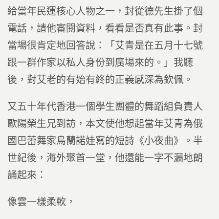
給當年民運核心人物之一，封從德先生掛了個
電話，請他審閱資料，看看是否真有此事。封
當場很肯定地回答說：「艾青是在五月十七號
跟一群作家以私人身份到廣場來的。」我聽
後，對艾老的有始有終的正義感深為欽佩。
又五十年代香港一個學生團體的舞蹈組負責人
歐陽榮生兄到訪，本文使他想起當年艾青為俄
國巴蕾舞家烏蘭諾娃寫的短詩《小夜曲》。半
世紀後，海外聚首一堂，他還能一字不漏地朗
誦起來：
像雲一樣柔軟，