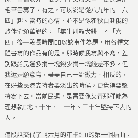
毛筆書寫了。有之，可以說是從八九年的「六
四」起。當時的心情，並不是像瞿秋白赴俄的
旅伴俞頌華說的，「無牛則賴犬耕」。「六
四」後一段長時間，以該事件為題，用各種文
體書寫的作品有的是。那時候我寫與不寫，差
別跟給民運多捐一塊錢少捐一塊錢差不多。但
我還是願意寫，盡盡自己一點微力。相反的，
在好些民運支持者要淡出的時候，更覺得要堅
持寫下去。當前民運，是需要像艾青那種能為
理想執地，十年、二十年、三十年堅持下去的
人。
這段話交代了《六月的年卡》的第一個插曲。