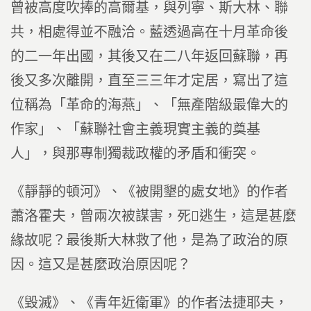
曾被高度吹捧的高爾基，與列寧、斯大林、聯
共，相處得並不融洽。藍透過高在十月革命後
的二一年出國，其後又在二八年返回蘇聯，再
後又多次離開，直至三三年才定居，寫出了這
位稱為「革命的海燕」、「無產階級最偉大的
作家」、「蘇聯社會主義現實主義的奠基
人」，與那專制獨裁政權的矛盾和衝突。
《靜靜的頓河》、《被開墾的處女地》的作者
蕭洛霍夫，曾兩次被謀害，死逃生，這是甚麼
緣故呢？最後斯大林救了他，是為了政治的原
因。這又是甚麼政治原因呢？
《毀滅》、《青年近衛軍》的作者法捷耶夫，