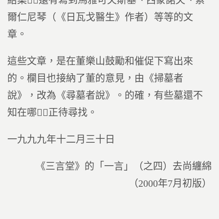
結集，還有寫到馬雅可夫斯基、西蒙諾夫、索
爾仁尼琴（《日瓦戈醫生》作者）等等的文
章。
這些文章，是在董樂山鼓勵和催促下寫出來
的。欄目也接納了董的意見，由《掃墓者
說》，改為《尋墓者說》。的確，有些墓還不
知在哪，正待尋找。
一九九九年十二月三十日
《三言堂》的「一言」（之四）去尚纏綿
（2000年7月初版）